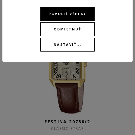
3 695,00 €
POVOLIŤ VŠETKY
SKLADOM
NEW
ODMIETNUŤ
NASTAVIŤ...
FESTINA 20780/2
CLASSIC STRAP