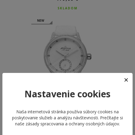
SKLADOM
NEW
Nastavenie cookies
LIMITED
Naša internetová stránka používa súbory cookies na
ALPINA AL-706W4E6
poskytovanie služieb a analýzu návštevnosti. Prečítajte si
ALPINER
naše
zásady spracovania a ochrany osobných údajov
.