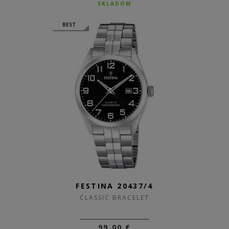
SKLADOM
BEST
FESTINA 20437/4
CLASSIC BRACELET
99,00 €