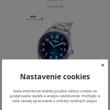
SKLADOM
NEW
Nastavenie cookies
Naša internetová stránka používa súbory cookies na
LORUS RH973SX9
poskytovanie služieb a analýzu návštevnosti. Prečítajte si
MEN'S CLASSIC
naše
zásady spracovania a ochrany osobných údajov
.