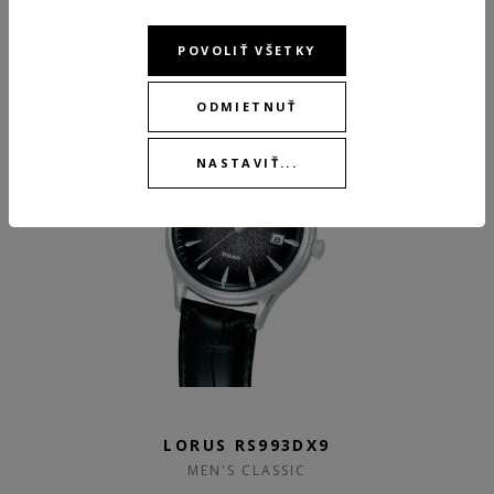
69,00 €
POVOLIŤ VŠETKY
SKLADOM
NEW
ODMIETNUŤ
NASTAVIŤ...
LORUS RS993DX9
MEN'S CLASSIC