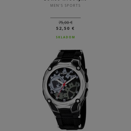
MEN'S SPORTS
75,00 €
52,50 €
SKLADOM