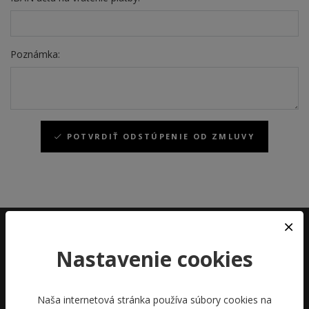
Poznámka:
POTVRDIŤ ODSTÚPENIE OD ZMLUVY
INFO LINKA
Nastavenie cookies
035/285 00 18
V prac. dňoch: 8:00 - 16:00
Naša internetová stránka používa súbory cookies na