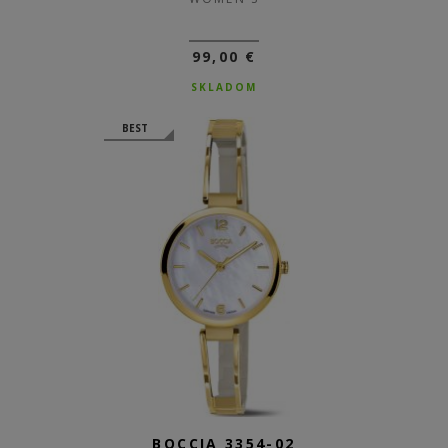
99,00 €
SKLADOM
BEST
BOCCIA 3354-02