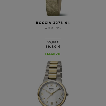
BOCCIA 3278-04
WOMEN'S
99,00 €
69,30 €
SKLADOM