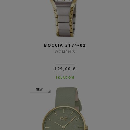
BOCCIA 3174-02
WOMEN'S
129,00 €
SKLADOM
NEW