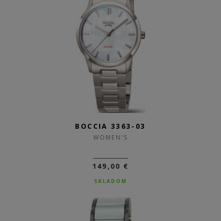
BOCCIA 3363-03
WOMEN'S
149,00 €
SKLADOM