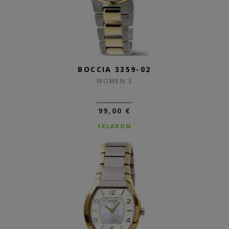
BOCCIA 3359-02
WOMEN'S
99,00 €
SKLADOM