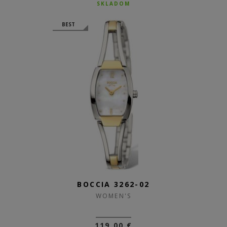
SKLADOM
BEST
BOCCIA 3262-02
WOMEN'S
119,00 €