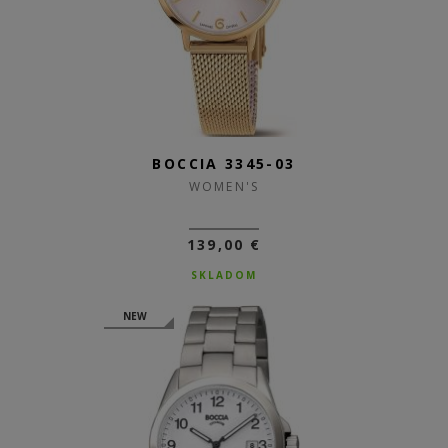
BOCCIA 3345-03
WOMEN'S
139,00 €
SKLADOM
NEW