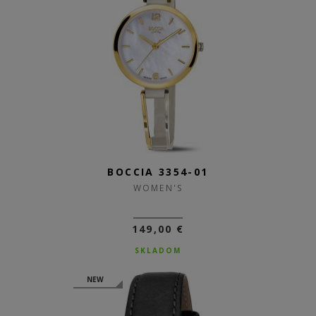
BOCCIA 3354-01
WOMEN'S
149,00 €
SKLADOM
NEW