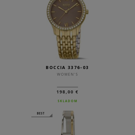
BOCCIA 3376-03
WOMEN'S
198,00 €
SKLADOM
BEST