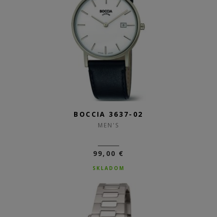
BOCCIA 3637-02
MEN'S
99,00 €
SKLADOM