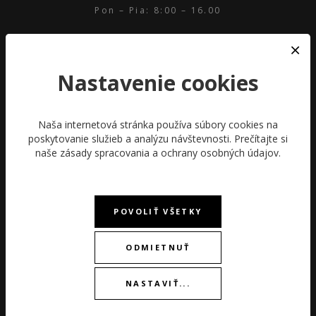
Pon – Pia: 8:00 – 16.00
SERVIS
Tel: 035/285 00 11
Nastavenie cookies
servis@janeba-time.sk
Pon – Pia: 8:00 – 16.00
Naša internetová stránka používa súbory cookies na
VIAC O ICHRONO.SK
poskytovanie služieb a analýzu návštevnosti. Prečítajte si
O NÁS
naše
zásady spracovania a ochrany osobných údajov
.
ODSTÚPIŤ OD ZMLUVY TU
OBCHODNÉ PODMIENKY
DOPRAVA
POVOLIŤ VŠETKY
PLATBA
FAQ
ODMIETNUŤ
KONTAKT
O ZNAČKÁCH
NASTAVIŤ...
AUTORIZOVANÝ SERVIS
PREČO NAKUPOVAŤ U NÁS