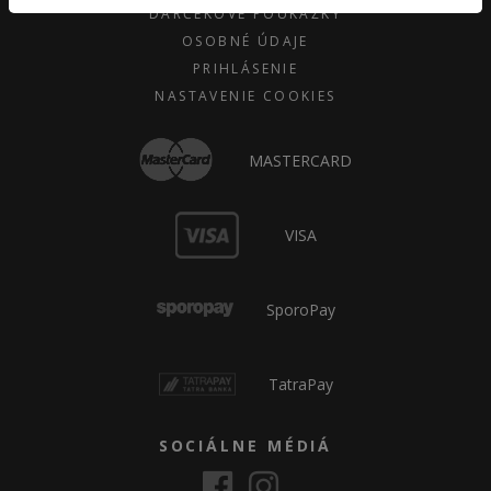
DARČEKOVÉ POUKÁŽKY
OSOBNÉ ÚDAJE
PRIHLÁSENIE
NASTAVENIE COOKIES
MASTERCARD
VISA
SporoPay
TatraPay
SOCIÁLNE MÉDIÁ