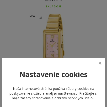
SKLADOM
NEW
Nastavenie cookies
Naša internetová stránka používa súbory cookies na
FESTINA 20768/3
poskytovanie služieb a analýzu návštevnosti. Prečítajte si
MADEMOISELLE
naše
zásady spracovania a ochrany osobných údajov
.