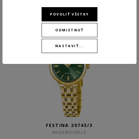
139,00 €
POVOLIŤ VŠETKY
SKLADOM
NEW
ODMIETNUŤ
NASTAVIŤ...
FESTINA 20745/3
MADEMOISELLE