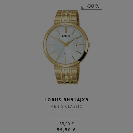
-30 %
LORUS RH914JX9
MEN'S CLASSIC
85,00 €
59,50 €