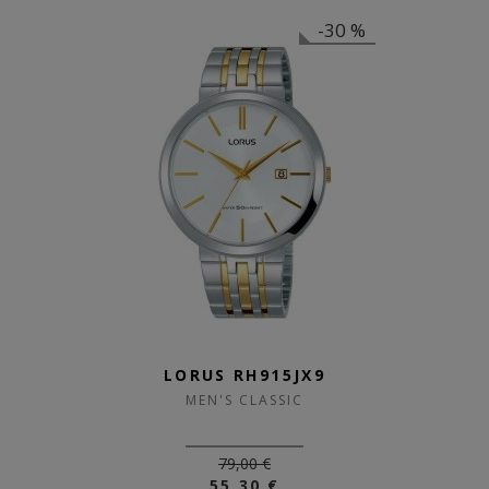
-30 %
LORUS RH915JX9
MEN'S CLASSIC
79,00 €
55,30 €