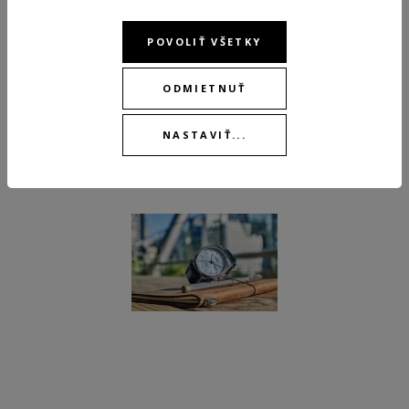
POVOLIŤ VŠETKY
75,00 €
52,50 €
ODMIETNUŤ
SKLADOM
NASTAVIŤ...