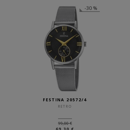
-30 %
FESTINA 20572/4
RETRO
99,00 €
69,30 €