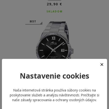
29,90 €
SKLADOM
BEST
Nastavenie cookies
Naša internetová stránka používa súbory cookies na
poskytovanie služieb a analýzu návštevnosti. Prečítajte si
LOTUS L18835/3
naše
zásady spracovania a ochrany osobných údajov
.
DIVER