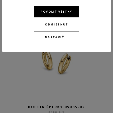
99,00 €
POVOLIŤ VŠETKY
SKLADOM
ODMIETNUŤ
BEST
NASTAVIŤ...
BOCCIA ŠPERKY 05085-02
EARRING