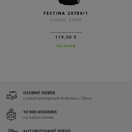
FESTINA 20780/1
FESTINA 20779/3
CLASSIC STRAP
CLASSIC STRAP
119,00 €
109,00 €
SKLADOM
SKLADOM
OSOBNÝ ODBER
v našich predajniach Bratislava / Žilina
10 000 HODINIEK
na našom sklade
AUTORIZOVANÝ SERVIS