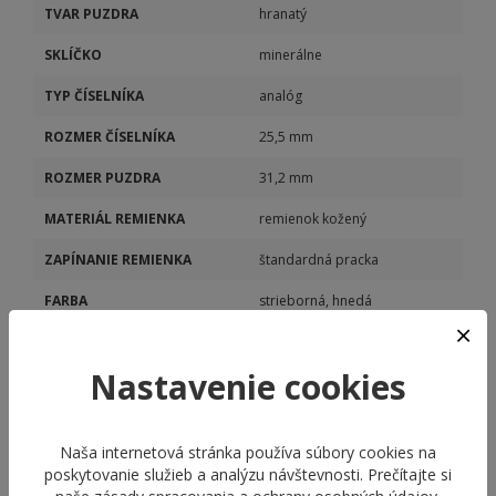
TVAR PUZDRA
hranatý
SKLÍČKO
minerálne
TYP ČÍSELNÍKA
analóg
ROZMER ČÍSELNÍKA
25,5 mm
ROZMER PUZDRA
31,2 mm
MATERIÁL REMIENKA
remienok kožený
ZAPÍNANIE REMIENKA
štandardná pracka
FARBA
strieborná, hnedá
ŠÍRKA
18 mm
Nastavenie cookies
POHON STROJČEKA
batériový (quartz)
Naša internetová stránka používa súbory cookies na
poskytovanie služieb a analýzu návštevnosti. Prečítajte si