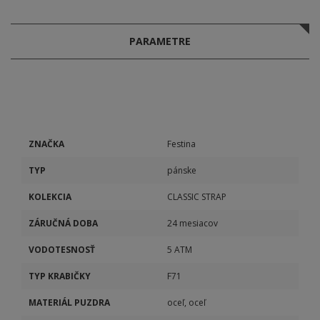
PARAMETRE
ZNAČKA
Festina
TYP
pánske
KOLEKCIA
CLASSIC STRAP
ZÁRUČNÁ DOBA
24 mesiacov
VODOTESNOSŤ
5 ATM
TYP KRABIČKY
F71
MATERIÁL PUZDRA
oceľ, oceľ