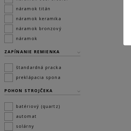
náramok titán
náramok keramika
náramok bronzový
náramok
ZAPÍNANIE REMIENKA
štandardná pracka
preklápacia spona
POHON STROJČEKA
batériový (quartz)
automat
solárny