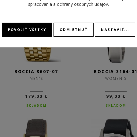
spracovania a ochrany osobných údajov
.
POVOLIŤ VŠETKY
ODMIETNUŤ
NASTAVIŤ...
BOCCIA 3607-07
BOCCIA 3164-0
MEN'S
WOMEN'S
179,00 €
99,00 €
SKLADOM
SKLADOM