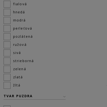
fialová
hnedá
modrá
perleťová
pozlátená
ružová
sivá
strieborná
zelená
zlatá
žltá
TVAR PUZDRA