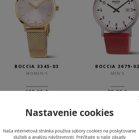
BOCCIA 3345-03
BOCCIA 3679-0
WOMEN'S
MEN'S
139,00 €
99,00 €
SKLADOM
SKLADOM
Nastavenie cookies
NEW
BEST
Naša internetová stránka používa súbory cookies na poskytovanie
služieb a analýzu návštevnosti. Prečítajte si naše
zásady