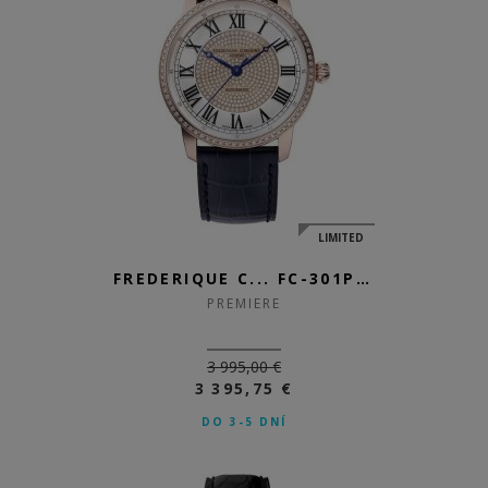
LIMITED
FREDERIQUE C... FC-301PVD3BD4
PREMIERE
3 995,00 €
3 395,75 €
DO 3-5 DNÍ