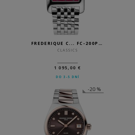
FREDERIQUE C... FC-200PI2C6B
CLASSICS
1 095,00 €
DO 3-5 DNÍ
-20 %