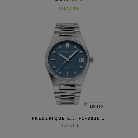
SKLADOM
LIMITED
FREDERIQUE C... FC-303LBSD2N...
HIGHLIFE