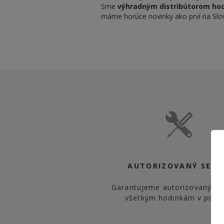
Sme
výhradným distribútorom hodi
máme horúce novinky ako prví na Slo
AUTORIZOVANÝ SERV
Garantujeme autorizovaný ser
všetkým hodinkám v ponu