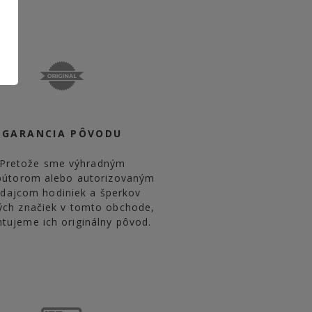
GARANCIA PÔVODU
Pretože sme výhradným
ibútorom alebo autorizovaným
edajcom hodiniek a šperkov
ých značiek v tomto obchode,
ntujeme ich originálny pôvod.