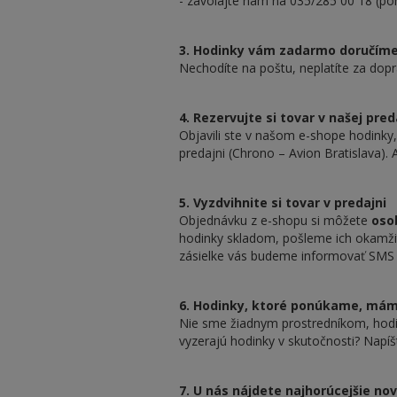
- zavolajte nám na 035/285 00 18 (pon
3. Hodinky vám zadarmo doručím
Nechodíte na poštu, neplatíte za dopr
4. Rezervujte si tovar v našej pred
Objavili ste v našom e-shope hodinky
predajni (Chrono – Avion Bratislava
5. Vyzdvihnite si tovar v predajni
Objednávku z e-shopu si môžete
oso
hodinky skladom, pošleme ich okamžit
zásielke vás budeme informovať SMS 
6. Hodinky, ktoré ponúkame, má
Nie sme žiadnym prostredníkom, hodi
vyzerajú hodinky v skutočnosti? Napí
7. U nás nájdete najhorúcejšie no