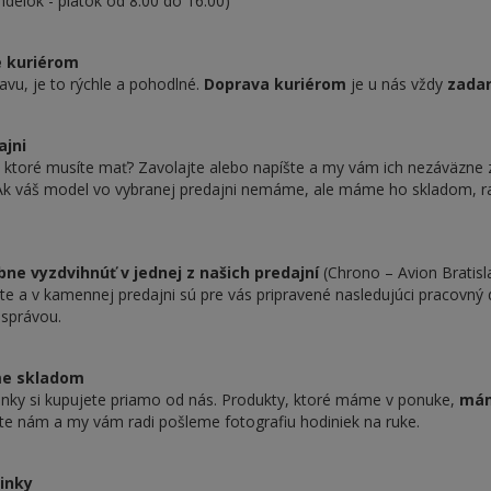
delok - piatok od 8:00 do 16:00)
e kuriérom
avu, je to rýchle a pohodlné.
Doprava kuriérom
je u nás vždy
zada
ajni
, ktoré musíte mať? Zavolajte alebo napíšte a my vám ich nezáväzn
). Ak váš model vo vybranej predajni nemáme, ale máme ho skladom,
bne vyzdvihnúť v jednej z našich predajní
(Chrono – Avion Bratisl
e a v kamennej predajni sú pre vás pripravené nasledujúci pracovný 
správou.
me skladom
nky si kupujete priamo od nás. Produkty, ktoré máme v ponuke,
mám
šte nám a my vám radi pošleme fotografiu hodiniek na ruke.
vinky