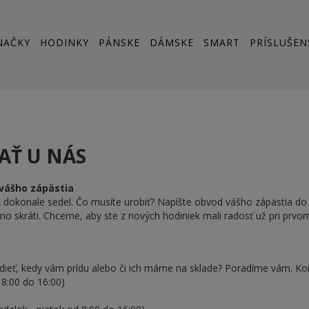
NAČKY
HODINKY
PÁNSKE
DÁMSKE
SMART
PRÍSLUŠEN
AŤ U NÁS
vášho zápästia
dokonale sedel. Čo musíte urobiť? Napíšte obvod vášho zápästia d
 skráti. Chceme, aby ste z nových hodiniek mali radosť už pri prvom
sedieť, kedy vám prídu alebo či ich máme na sklade? Poradíme vám. Ko
 8:00 do 16:00)