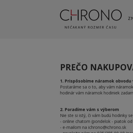
Z
PREČO NAKUPOV
1. Prispôsobíme náramok obvodu 
Postaráme sa o to, aby vám náramok 
hodinár vám náramok hodiniek zadarmo
2. Poradíme vám s výberom
Nie ste si istý, či vám budú hodinky 
- online chatom (pondelok - piatok od
- e-mailom na
ichrono@ichrono.sk