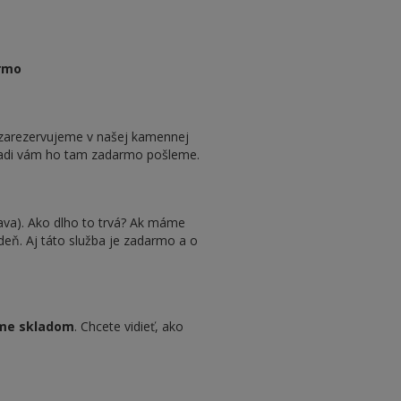
rmo
e zarezervujeme v našej kamennej
 radi vám ho tam zadarmo pošleme.
ava). Ako dlho to trvá? Ak máme
deň. Aj táto služba je zadarmo a o
e skladom
. Chcete vidieť, ako