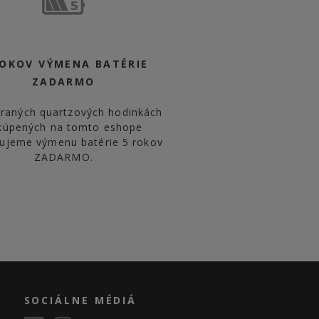
ROKOV VÝMENA BATÉRIE
ZADARMO
braných quartzových hodinkách
kúpených na tomto eshope
ujeme výmenu batérie 5 rokov
ZADARMO.
SOCIÁLNE MÉDIÁ