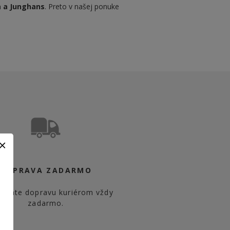
a a Junghans
. Preto v našej ponuke
DOPRAVA ZADARMO
 máte dopravu kuriérom vždy
zadarmo.