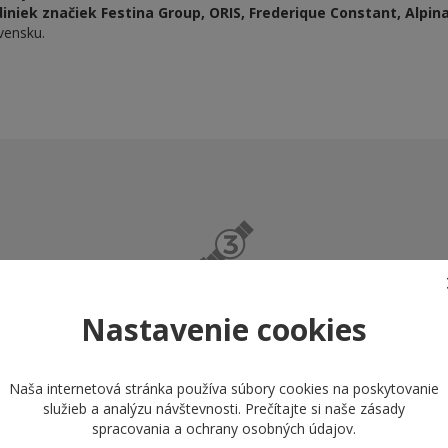
niek značiek Festina Group, ORIS, Frederique Constant, Alpin
vensku.
Nastavenie cookies
IS
PREDĹŽENIE NÁRAMKU
ZADARMO
vis ku
U nás
Naša internetová stránka používa súbory cookies na poskytovanie
ke.
Predĺženie náramku hodiniek do 3
služieb a analýzu návštevnosti. Prečítajte si naše
zásady
článkov poskytujeme zadarmo.
spracovania a ochrany osobných údajov
.