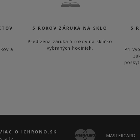
KTOV
5 ROKOV ZÁRUKA NA SKLO
5 
Predĺžená záruka 5 rokov na sklíčko
vybraných hodiniek.
rkov a
Pri vy
za
poskyt
VIAC O ICHRONO.SK
MASTERCARD
O NÁS