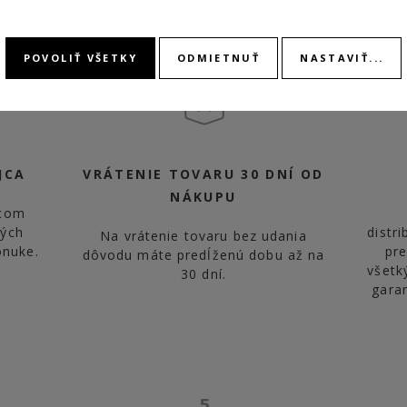
POVOLIŤ VŠETKY
ODMIETNUŤ
NASTAVIŤ...
JCA
VRÁTENIE TOVARU 30 DNÍ OD
NÁKUPU
jcom
vých
distr
Na vrátenie tovaru bez udania
onuke.
pr
dôvodu máte predĺženú dobu až na
všetk
30 dní.
gara