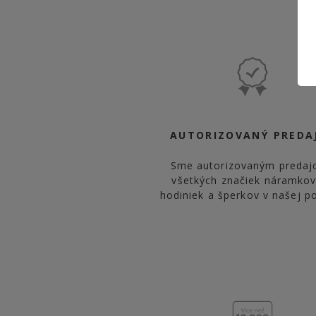
AUTORIZOVANÝ PREDA
Sme autorizovaným preda
všetkých značiek náramko
hodiniek a šperkov v našej p