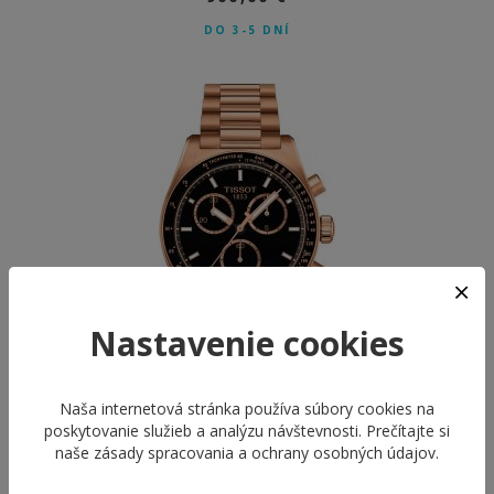
DO 3-5 DNÍ
Nastavenie cookies
Naša internetová stránka používa súbory cookies na
TISSOT T149.417.33....
poskytovanie služieb a analýzu návštevnosti. Prečítajte si
PR516
naše
zásady spracovania a ochrany osobných údajov
.