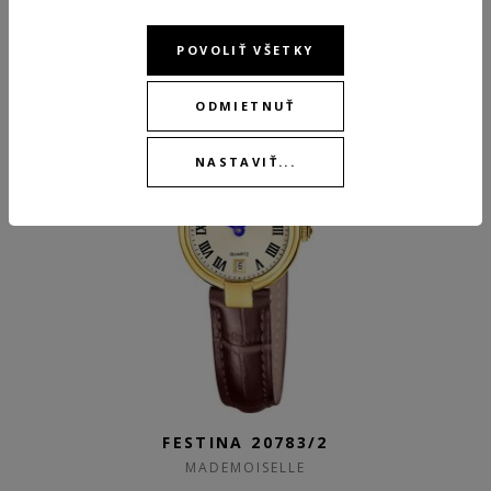
109,00 €
POVOLIŤ VŠETKY
SKLADOM
NEW
ODMIETNUŤ
NASTAVIŤ...
FESTINA 20783/2
MADEMOISELLE