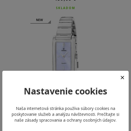
SKLADOM
NEW
Nastavenie cookies
Naša internetová stránka používa súbory cookies na
FESTINA 20767/3
poskytovanie služieb a analýzu návštevnosti. Prečítajte si
MADEMOISELLE
naše
zásady spracovania a ochrany osobných údajov
.