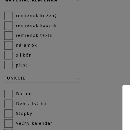
remienok kožený
remienok kaučuk
remienok textil
náramok
silikón
plast
FUNKCIE
Dátum
Deň v týždni
Stopky
Večný kalendár