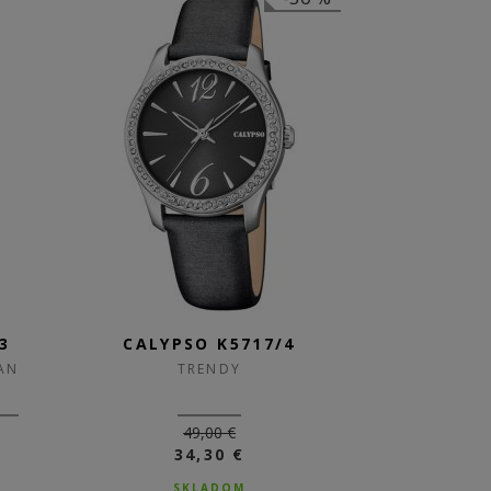
3
CALYPSO K5717/4
AN
TRENDY
49,00 €
34,30 €
SKLADOM