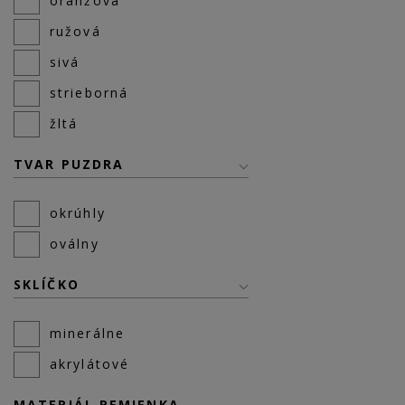
oranžová
ružová
sivá
strieborná
žltá
TVAR PUZDRA
okrúhly
oválny
SKLÍČKO
minerálne
akrylátové
MATERIÁL REMIENKA