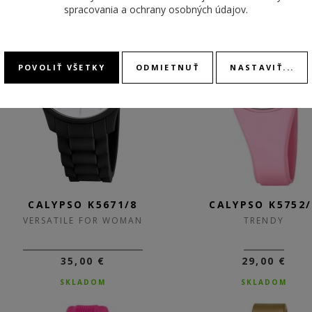
spracovania a ochrany osobných údajov
.
POVOLIŤ VŠETKY
ODMIETNUŤ
NASTAVIŤ...
CALYPSO K5671/8
CALYPSO K5752/
VERSATILE FOR WOMAN
TRENDY
35,00 €
29,00 €
SKLADOM
SKLADOM