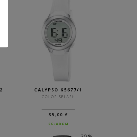
2
CALYPSO K5677/1
COLOR SPLASH
35,00 €
SKLADOM
-30 %