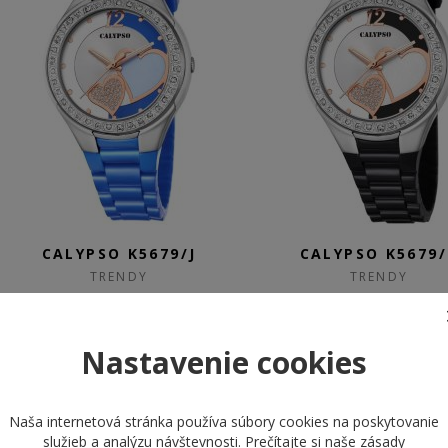
CALYPSO K5679/J
CALYPSO K5679/
TRENDY
TRENDY
34,00 €
34,00 €
Nastavenie cookies
22,10 €
SKLADOM
SKLADOM
Naša internetová stránka používa súbory cookies na poskytovanie
služieb a analýzu návštevnosti. Prečítajte si naše
zásady