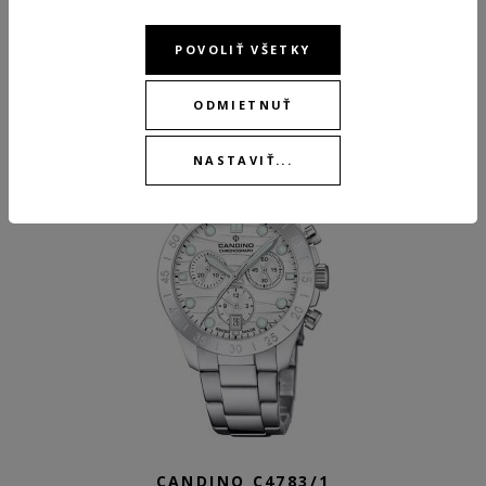
POVOLIŤ VŠETKY
149,00 €
NA OBJEDNÁVKU
ODMIETNUŤ
NASTAVIŤ...
CANDINO C4783/1