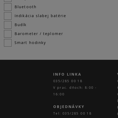
Bluetooth
Indikácia slabej batérie
Budík
Barometer / teplomer
Smart hodinky
INFO LINKA
035/285 00 18
V prac. dňoch: 8:00 -
16:00
OBJEDNÁVKY
Tel: 035/285 00 18