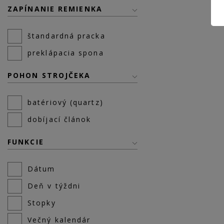
ZAPÍNANIE REMIENKA
štandardná pracka
preklápacia spona
POHON STROJČEKA
batériový (quartz)
dobíjací článok
FUNKCIE
Dátum
Deň v týždni
Stopky
Večný kalendár