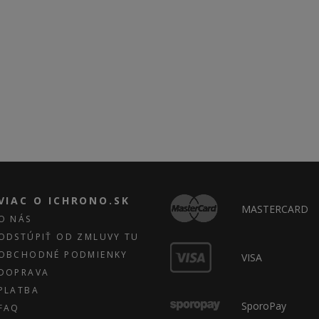
VIAC O ICHRONO.SK
MASTERCARD
O NÁS
ODSTÚPIŤ OD ZMLUVY TU
OBCHODNÉ PODMIENKY
VISA
DOPRAVA
PLATBA
SporoPay
FAQ