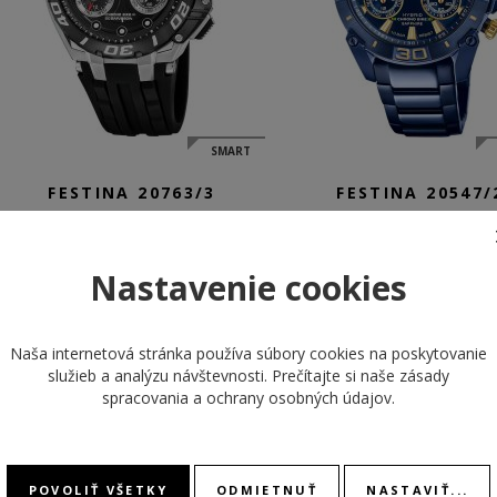
SMART
FESTINA 20763/3
FESTINA 20547/
CONNECTED
CONNECTED
Nastavenie cookies
349,00 €
399,00 €
SKLADOM
SKLADOM
Naša internetová stránka používa súbory cookies na poskytovanie
NEW
NEW
služieb a analýzu návštevnosti. Prečítajte si naše
zásady
spracovania a ochrany osobných údajov
.
POVOLIŤ VŠETKY
ODMIETNUŤ
NASTAVIŤ...