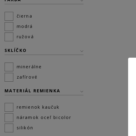
čierna
modrá
ružová
SKLÍČKO
minerálne
zafírové
MATERIÁL REMIENKA
remienok kaučuk
náramok oceľ bicolor
silikón