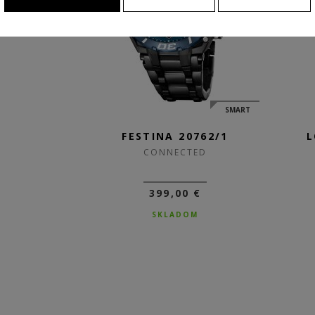
SMART
FESTINA 20762/1
L
CONNECTED
399,00 €
SKLADOM