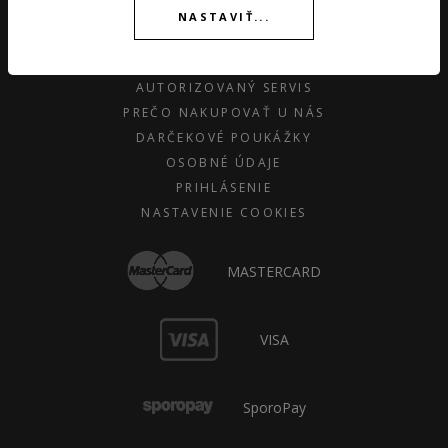
FAQ
NASTAVIŤ...
KONTAKT
O ZNAČKÁCH
AUTORIZOVANÝ SERVIS
PREČO NAKUPOVAŤ U NÁS
DARČEKOVÉ POUKÁŽKY
OSOBNÉ ÚDAJE
PRIHLÁSENIE
NASTAVENIE COOKIES
MASTERCARD
VISA
SporoPay