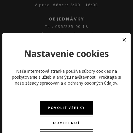
V prac. dňoch: 8:00 - 16:00
OBJEDNÁVKY
Tel: 035/285 00 18
objednavky@ichrono.sk
Pon – Pia: 8:00 – 16.00
Nastavenie cookies
SERVIS
Tel: 035/285 00 11
servis@janeba-time.sk
Naša internetová stránka používa súbory cookies na
poskytovanie služieb a analýzu návštevnosti. Prečítajte si
Pon – Pia: 8:00 – 16.00
naše
zásady spracovania a ochrany osobných údajov
.
VIAC O ICHRONO.SK
O NÁS
ODSTÚPIŤ OD ZMLUVY TU
POVOLIŤ VŠETKY
OBCHODNÉ PODMIENKY
DOPRAVA
ODMIETNUŤ
PLATBA