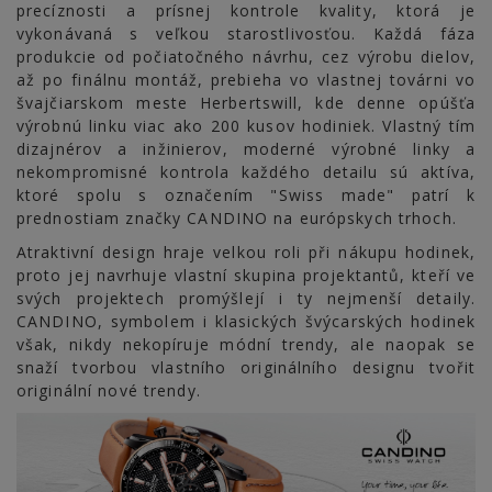
precíznosti a prísnej kontrole kvality, ktorá je
vykonávaná s veľkou starostlivosťou. Každá fáza
produkcie od počiatočného návrhu, cez výrobu dielov,
až po finálnu montáž, prebieha vo vlastnej továrni vo
švajčiarskom meste Herbertswill, kde denne opúšťa
výrobnú linku viac ako 200 kusov hodiniek. Vlastný tím
dizajnérov a inžinierov, moderné výrobné linky a
nekompromisné kontrola každého detailu sú aktíva,
ktoré spolu s označením "Swiss made" patrí k
prednostiam značky CANDINO na európskych trhoch.
Atraktivní design hraje velkou roli při nákupu hodinek,
proto jej navrhuje vlastní skupina projektantů, kteří ve
svých projektech promýšlejí i ty nejmenší detaily.
CANDINO, symbolem i klasických švýcarských hodinek
však, nikdy nekopíruje módní trendy, ale naopak se
snaží tvorbou vlastního originálního designu tvořit
originální nové trendy.