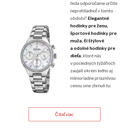
teda odporúčame určite
neprehliadnuť v tomto
období?
Elegantné
hodinky pre ženu,
športové hodinky pre
muža, či štýlové
a odolné hodinky pre
dieťa
, ktoré nás
v posledných týždňoch
zaujali okrem iného aj
mimoriadne priaznivou
cenou sme zhrnuli tu:
Čítať viac