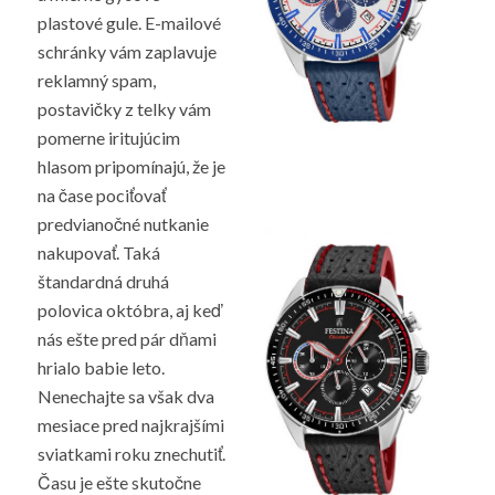
plastové gule. E-mailové
schránky vám zaplavuje
reklamný spam,
postavičky z telky vám
pomerne iritujúcim
hlasom pripomínajú, že je
na čase pociťovať
predvianočné nutkanie
nakupovať. Taká
štandardná druhá
polovica októbra, aj keď
nás ešte pred pár dňami
hrialo babie leto.
Nenechajte sa však dva
mesiace pred najkrajšími
sviatkami roku znechutiť.
Času je ešte skutočne