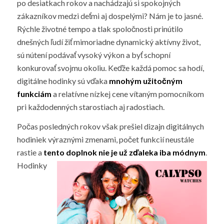
po desiatkach rokov a nachádzajú si spokojných
zákazníkov medzi deťmi aj dospelými? Nám je to jasné.
Rýchle životné tempo a tlak spoločnosti prinútilo
dnešných ľudí žiť mimoriadne dynamický aktívny život,
sú nútení podávať vysoký výkon a byť schopní
konkurovať svojmu okoliu. Keďže každá pomoc sa hodí,
digitálne hodinky sú vďaka
mnohým užitočným
funkciám
a relatívne nízkej cene vítaným pomocníkom
pri každodenných starostiach aj radostiach.
Počas posledných rokov však prešiel dizajn digitálnych
hodiniek výraznými zmenami, počet funkcií neustále
rastie a
tento
doplnok nie je už zďaleka iba módnym
.
Hodinky