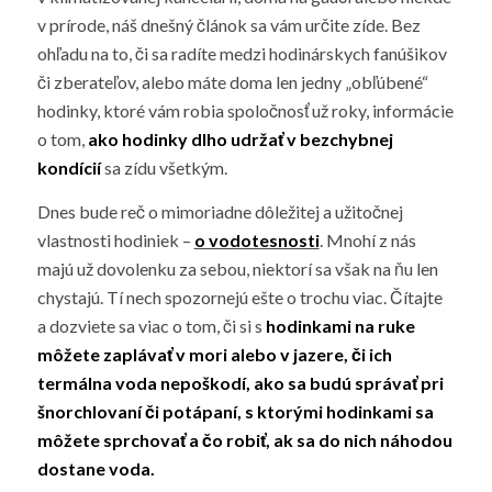
v prírode, náš dnešný článok sa vám určite zíde. Bez
ohľadu na to, či sa radíte medzi hodinárskych fanúšikov
či zberateľov, alebo máte doma len jedny „obľúbené“
hodinky, ktoré vám robia spoločnosť už roky, informácie
o tom,
ako hodinky dlho udržať v bezchybnej
kondícií
sa zídu všetkým.
Dnes bude reč o mimoriadne dôležitej a užitočnej
vlastnosti hodiniek –
o vodotesnosti
. Mnohí z nás
majú už dovolenku za sebou, niektorí sa však na ňu len
chystajú. Tí nech spozornejú ešte o trochu viac. Čítajte
a dozviete sa viac o tom, či si s
hodinkami na ruke
môžete zaplávať v mori alebo v jazere, či ich
termálna voda nepoškodí, ako sa budú správať pri
šnorchlovaní či potápaní, s ktorými hodinkami sa
môžete sprchovať a čo robiť, ak sa do nich náhodou
dostane voda.