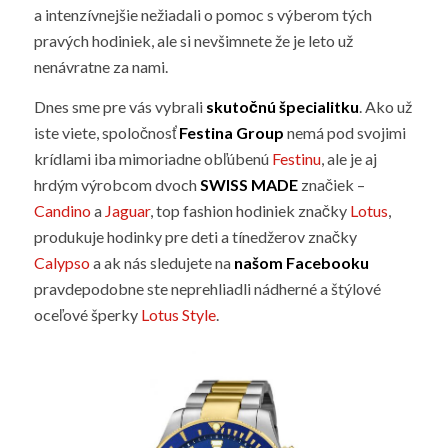
a intenzívnejšie nežiadali o pomoc s výberom tých
pravých hodiniek, ale si nevšimnete že je leto už
nenávratne za nami.
Dnes sme pre vás vybrali
skutočnú špecialitku
. Ako už
iste viete, spoločnosť
Festina Group
nemá pod svojimi
krídlami iba mimoriadne obľúbenú
Festinu
, ale je aj
hrdým výrobcom dvoch
SWISS MADE
značiek –
Candino
a
Jaguar
, top fashion hodiniek značky
Lotus
,
produkuje hodinky pre deti a tínedžerov značky
Calypso
a ak nás sledujete na
našom Facebooku
pravdepodobne ste neprehliadli nádherné a štýlové
oceľové šperky
Lotus Style
.