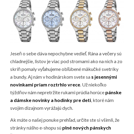
Jeseň o sebe dáva nepochybne vedieť. Rána a večery sú
chladnejšie, listov je viac pod stromami ako na nich a zo
skríň pomaly vyťahujeme obľúbené mäkučké svetríky
a bundy. Aj nám v hodinárskom svete sa
s jesennými
novinkami priam roztrhlo vrece
. Už niekoľko
týždňov nám nepretržite rukami prúdia horúce
pánske
a dámske novinky a hodinky pre deti
, ktoré nám
svojim dizajnom vyrážajú dych.
Ak máte o našej ponuke prehľad, určite ste si všimli, že
stránky nášho e-shopu sú
plné nových pánskych