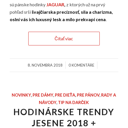
sú pánske hodinky
JAGUAR
,
z ktorých už na prvý
pohľad srší
švajčiarska precíznosť, sila a charizma,
oslní vás ich luxusný lesk a milo prekvapí cena
.
Čítať viac
/
/
8. NOVEMBRA 2018
0 KOMENTÁRE
NOVINKY
,
PRE DÁMY
,
PRE DIEŤA
,
PRE PÁNOV
,
RADY A
NÁVODY
,
TIP NA DARČEK
HODINÁRSKE TRENDY
JESENE 2018 +