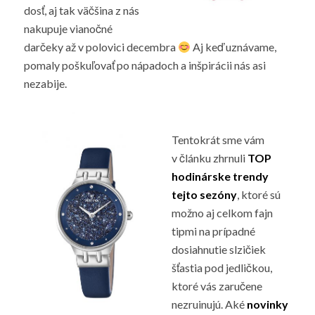
dosť, aj tak väčšina z nás
nakupuje vianočné
darčeky až v polovici decembra
Aj keď uznávame,
pomaly poškuľovať po nápadoch a inšpirácii nás asi
nezabije.
Tentokrát sme vám
v článku zhrnuli
TOP
hodinárske trendy
tejto sezóny
, ktoré sú
možno aj celkom fajn
tipmi na prípadné
dosiahnutie slzičiek
šťastia pod jedličkou,
ktoré vás zaručene
nezruinujú. Aké
novinky