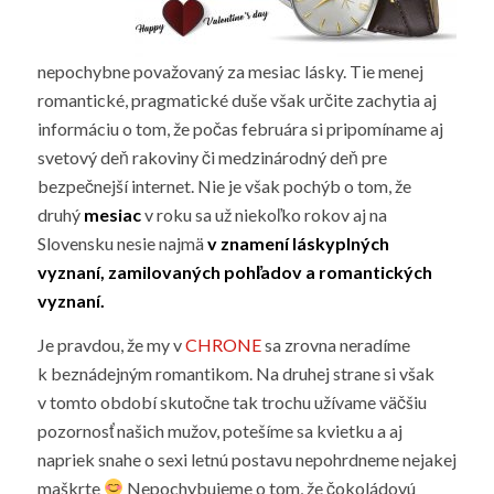
nepochybne považovaný za mesiac lásky. Tie menej
romantické, pragmatické duše však určite zachytia aj
informáciu o tom, že počas februára si pripomíname aj
svetový deň rakoviny či medzinárodný deň pre
bezpečnejší internet. Nie je však pochýb o tom, že
druhý
mesiac
v roku sa už niekoľko rokov aj na
Slovensku nesie najmä
v znamení láskyplných
vyznaní, zamilovaných pohľadov a romantických
vyznaní.
Je pravdou, že my v
CHRONE
sa zrovna neradíme
k beznádejným romantikom. Na druhej strane si však
v tomto období skutočne tak trochu užívame väčšiu
pozornosť našich mužov, potešíme sa kvietku a aj
napriek snahe o sexi letnú postavu nepohrdneme nejakej
maškrte
Nepochybujeme o tom, že čokoládovú