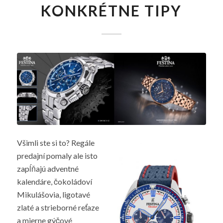
KONKRÉTNE TIPY
Všimli ste si to? Regále
predajní pomaly ale isto
zapĺňajú adventné
kalendáre, čokoládoví
Mikulášovia, ligotavé
zlaté a strieborné reťaze
a mierne gýčové