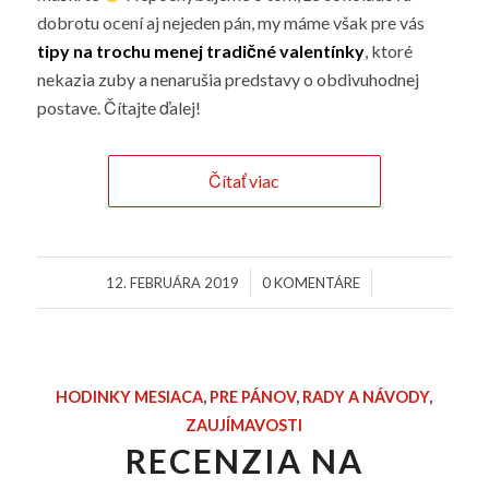
dobrotu ocení aj nejeden pán, my máme však pre vás
tipy na trochu menej tradičné valentínky
, ktoré
nekazia zuby a nenarušia predstavy o obdivuhodnej
postave. Čítajte ďalej!
Čítať viac
/
/
12. FEBRUÁRA 2019
0 KOMENTÁRE
HODINKY MESIACA
,
PRE PÁNOV
,
RADY A NÁVODY
,
ZAUJÍMAVOSTI
RECENZIA NA