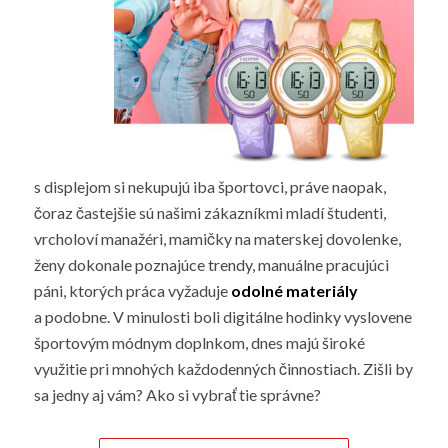
s displejom si nekupujú iba športovci, práve naopak,
čoraz častejšie sú našimi zákazníkmi mladí študenti,
vrcholoví manažéri, mamičky na materskej dovolenke,
ženy dokonale poznajúce trendy, manuálne pracujúci
páni, ktorých práca vyžaduje
odolné materiály
a podobne. V minulosti boli digitálne hodinky vyslovene
športovým módnym doplnkom, dnes majú široké
využitie pri mnohých každodenných činnostiach. Zišli by
sa jedny aj vám? Ako si vybrať tie správne?