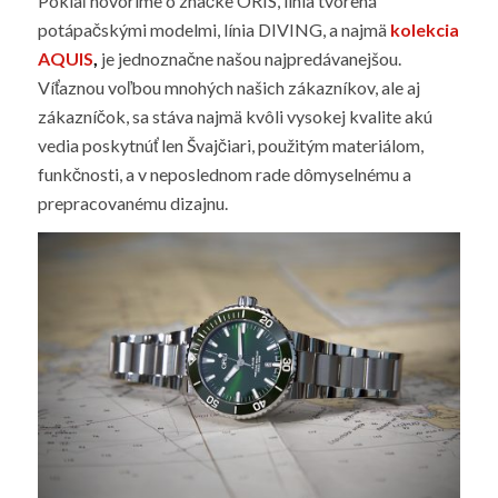
Pokiaľ hovoríme o značke ORIS, línia tvorená
potápačskými modelmi, línia DIVING, a najmä
kolekcia
AQUIS
,
je jednoznačne našou najpredávanejšou.
Víťaznou voľbou mnohých našich zákazníkov, ale aj
zákazníčok, sa stáva najmä kvôli vysokej kvalite akú
vedia poskytnúť len Švajčiari, použitým materiálom,
funkčnosti, a v neposlednom rade dômyselnému a
prepracovanému dizajnu.