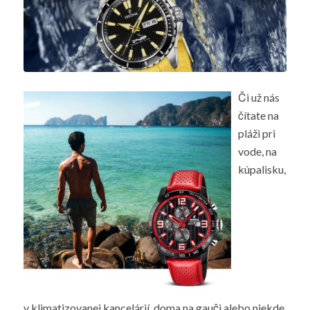
Či už nás
čítate na
pláži pri
vode, na
kúpalisku,
v klimatizovanej kancelárií, doma na gauči alebo niekde