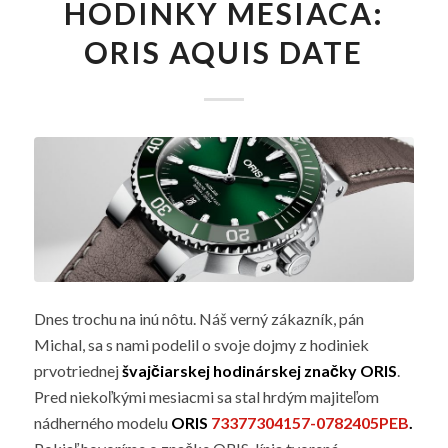
HODINKY MESIACA:
ORIS AQUIS DATE
Dnes trochu na inú nôtu. Náš verný zákazník, pán
Michal, sa s nami podelil o svoje dojmy z hodiniek
prvotriednej
švajčiarskej hodinárskej značky ORIS
.
Pred niekoľkými mesiacmi sa stal hrdým majiteľom
nádherného modelu
ORIS
73377304157-0782405PEB
.