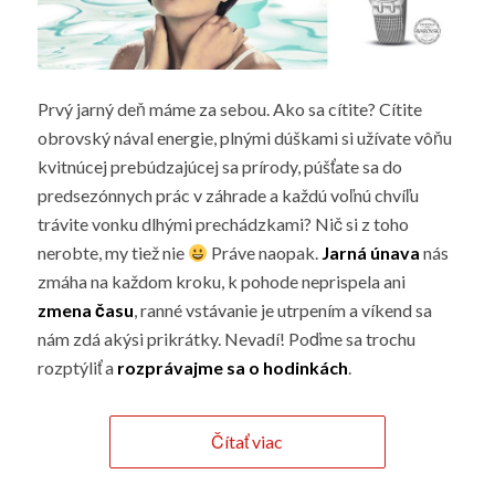
Prvý jarný deň máme za sebou. Ako sa cítite? Cítite
obrovský nával energie, plnými dúškami si užívate vôňu
kvitnúcej prebúdzajúcej sa prírody, púšťate sa do
predsezónnych prác v záhrade a každú voľnú chvíľu
trávite vonku dlhými prechádzkami? Nič si z toho
nerobte, my tiež nie
Práve naopak.
Jarná únava
nás
zmáha na každom kroku, k pohode neprispela ani
zmena času
, ranné vstávanie je utrpením a víkend sa
nám zdá akýsi prikrátky. Nevadí! Poďme sa trochu
rozptýliť a
rozprávajme sa o hodinkách
.
Čítať viac