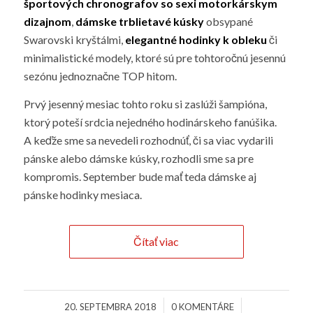
športových chronografov so sexi motorkárskym
dizajnom
,
dámske trblietavé kúsky
obsypané
Swarovski kryštálmi,
elegantné hodinky k obleku
či
minimalistické modely, ktoré sú pre tohtoročnú jesennú
sezónu jednoznačne TOP hitom.
Prvý jesenný mesiac tohto roku si zaslúži šampióna,
ktorý poteší srdcia nejedného hodinárskeho fanúšika.
A keďže sme sa nevedeli rozhodnúť, či sa viac vydarili
pánske alebo dámske kúsky, rozhodli sme sa pre
kompromis. September bude mať teda dámske aj
pánske hodinky mesiaca.
Čítať viac
/
/
20. SEPTEMBRA 2018
0 KOMENTÁRE