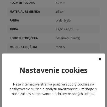
ROZMER PUZDRA
40 mm
MATERIÁL REMIENKA
silikón
FARBA
biela, biela
ŠÍRKA
22,00 / 20,00 mm
POHON STROJČEKA
batériový (quartz)
MODEL STROJČEKA
M2035
KALIBER STROJČEKA
M2035
Nastavenie cookies
Naša internetová stránka používa súbory cookies na
poskytovanie služieb a analýzu návštevnosti. Prečítajte si
naše
zásady spracovania a ochrany osobných údajov
.
ODPORÚČANÉ PRODUKTY