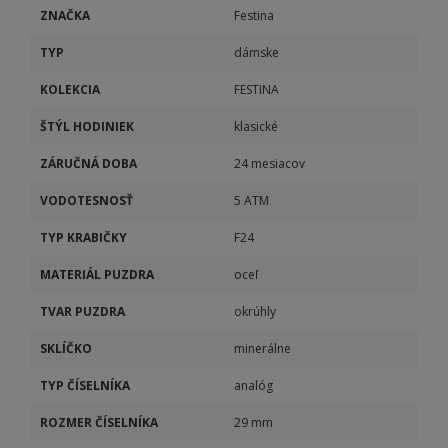
ZNAČKA
Festina
TYP
dámske
KOLEKCIA
FESTINA
ŠTÝL HODINIEK
klasické
ZÁRUČNÁ DOBA
24 mesiacov
VODOTESNOSŤ
5 ATM
TYP KRABIČKY
F24
MATERIÁL PUZDRA
oceľ
TVAR PUZDRA
okrúhly
SKLÍČKO
minerálne
TYP ČÍSELNÍKA
analóg
ROZMER ČÍSELNÍKA
29 mm