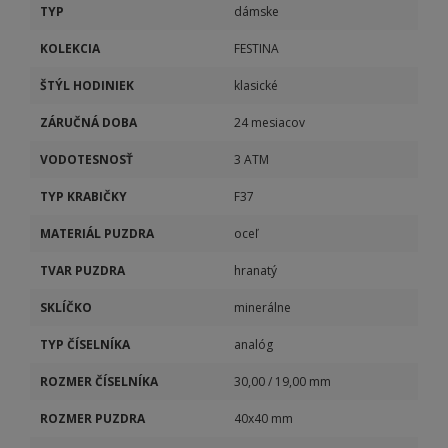
TYP
dámske
KOLEKCIA
FESTINA
ŠTÝL HODINIEK
klasické
ZÁRUČNÁ DOBA
24 mesiacov
VODOTESNOSŤ
3 ATM
TYP KRABIČKY
F37
MATERIÁL PUZDRA
oceľ
TVAR PUZDRA
hranatý
SKLÍČKO
minerálne
TYP ČÍSELNÍKA
analóg
ROZMER ČÍSELNÍKA
30,00 / 19,00 mm
ROZMER PUZDRA
40x40 mm