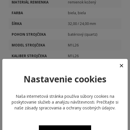
MATERIÁL REMIENKA
remienok kožený
FARBA
biela, biela
ŠÍRKA
32,00 / 24,00 mm
POHON STROJČEKA
batériový (quartz)
MODEL STROJČEKA
M1L26
KALIBER STROJČEKA
M1L26
Nastavenie cookies
Naša internetová stránka používa súbory cookies na
poskytovanie služieb a analýzu návštevnosti. Prečítajte si
naše
zásady spracovania a ochrany osobných údajov
.
ODPORÚČANÉ PRODUKTY