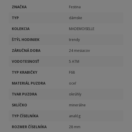
ZNAČKA
Festina
TYP
dámske
KOLEKCIA
MADEMOISELLE
ŠTÝL HODINIEK
trendy
ZÁRUČNÁ DOBA
24 mesiacov
VODOTESNOSŤ
5 ATM
TYP KRABIČKY
F68
MATERIÁL PUZDRA
oceľ
TVAR PUZDRA
okrúhly
SKLÍČKO
minerálne
TYP ČÍSELNÍKA
analóg
ROZMER ČÍSELNÍKA
28 mm