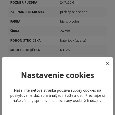
ROZMER PUZDRA
24,7x26,6 mm
ZAPÍNANIE REMIENKA
preklápacia spona
FARBA
biela, bicolor
ŠÍRKA
24 mm
POHON STROJČEKA
batériový (quartz)
MODEL STROJČEKA
M1L26
KALIBER STROJČEKA
M1L26
Nastavenie cookies
Naša internetová stránka používa súbory cookies na
poskytovanie služieb a analýzu návštevnosti. Prečítajte si
naše
zásady spracovania a ochrany osobných údajov
.
ODPORÚČANÉ PRODUKTY