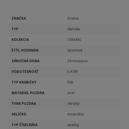
ZNAČKA
Festina
TYP
dámske
KOLEKCIA
CERAMIC
ŠTÝL HODINIEK
športové
ZÁRUČNÁ DOBA
24 mesiacov
VODOTESNOSŤ
5 ATM
TYP KRABIČKY
F68
MATERIÁL PUZDRA
oceľ
TVAR PUZDRA
okrúhly
SKLÍČKO
minerálne
TYP ČÍSELNÍKA
analóg