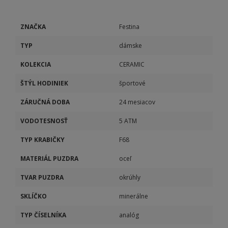
ZNAČKA
Festina
TYP
dámske
KOLEKCIA
CERAMIC
ŠTÝL HODINIEK
športové
ZÁRUČNÁ DOBA
24 mesiacov
VODOTESNOSŤ
5 ATM
TYP KRABIČKY
F68
MATERIÁL PUZDRA
oceľ
TVAR PUZDRA
okrúhly
SKLÍČKO
minerálne
TYP ČÍSELNÍKA
analóg