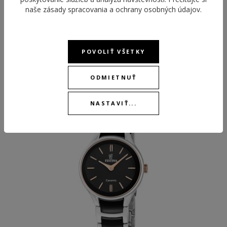
naše
zásady spracovania a ochrany osobných údajov
.
POVOLIŤ VŠETKY
ODPORÚČANÉ PRODUKTY
ODMIETNUŤ
NASTAVIŤ...
NEW
NEW