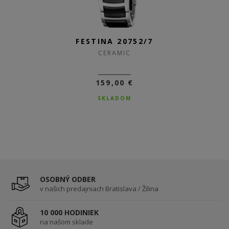
FESTINA 20752/7
FESTINA 20752/6
CERAMIC
CERAMIC
159,00 €
159,00 €
SKLADOM
SKLADOM
OSOBNÝ ODBER
v našich predajniach Bratislava / Žilina
10 000 HODINIEK
na našom sklade