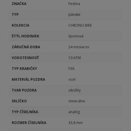
ZNAČKA
Festina
TYP
pánske
KOLEKCIA
CHRONO BIKE
ŠTÝL HODINIEK
športové
ZÁRUČNÁ DOBA
24 mesiacov
VODOTESNOSŤ
10 ATM
TYP KRABIČKY
F36
MATERIÁL PUZDRA
oceľ
TVAR PUZDRA
okrúhly
SKLÍČKO
minerálne
TYP ČÍSELNÍKA
analóg
ROZMER ČÍSELNÍKA
33,8 mm