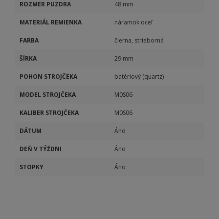
ROZMER PUZDRA
48 mm
MATERIÁL REMIENKA
náramok oceľ
FARBA
čierna, strieborná
ŠÍRKA
29 mm
POHON STROJČEKA
batériový (quartz)
MODEL STROJČEKA
M0S06
KALIBER STROJČEKA
M0S06
DÁTUM
Áno
DEŇ V TÝŽDNI
Áno
STOPKY
Áno