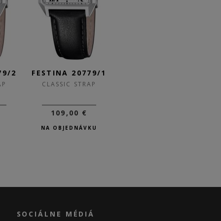
79/2
FESTINA 20779/1
FESTINA 20772/4
F
AP
CLASSIC STRAP
CLASSIC STRAP
109,00 €
119,00 €
NA OBJEDNÁVKU
SKLADOM
SOCIÁLNE MÉDIÁ