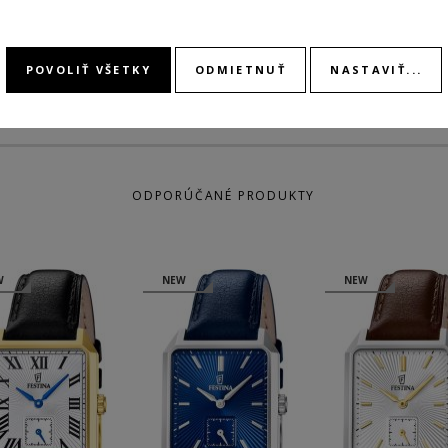
POVOLIŤ VŠETKY
ODMIETNUŤ
NASTAVIŤ...
ODPORÚČANÉ PRODUKTY
W
NEW
NEW