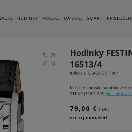
NAČKY
HODINKY
PÁNSKE
DÁMSKE
SMART
PRÍSLUŠEN
Hodinky FESTI
16513/4
Kolekcia:
CLASSIC STRAP
Klasické dámske náramkové ho
STRAP (F16513/4)
Viac informácií
79,00 €
s DPH
PREDAJ UKONČENÝ