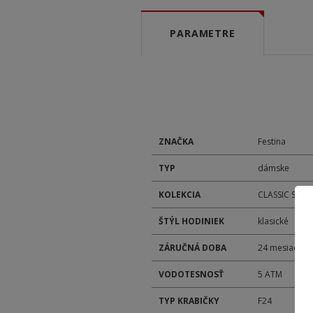
PARAMETRE
ZNAČKA
Festina
TYP
dámske
KOLEKCIA
CLASSIC STRA
ŠTÝL HODINIEK
klasické
ZÁRUČNÁ DOBA
24 mesiacov
VODOTESNOSŤ
5 ATM
TYP KRABIČKY
F24