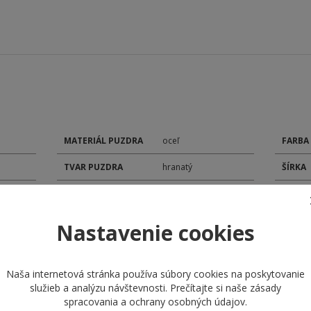
MATERIÁL PUZDRA
oceľ
FARBA
TVAR PUZDRA
hranatý
ŠÍRKA
P
SKLÍČKO
minerálne
POHON
TYP ČÍSELNÍKA
analóg
MODEL
Nastavenie cookies
ROZMER ČÍSELNÍKA
23,80 / 18,80 mm
KALIB
ROZMER PUZDRA
29,50 / 26,00 mm
DÁTU
Naša internetová stránka používa súbory cookies na poskytovanie
služieb a analýzu návštevnosti. Prečítajte si naše
zásady
MATERIÁL
spracovania a ochrany osobných údajov
.
remienok kožený
REMIENKA