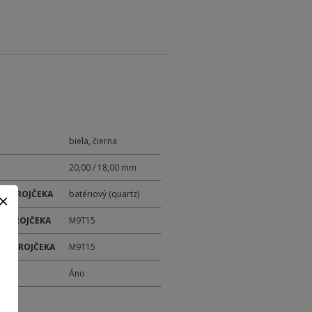
biela, čierna
20,00 / 18,00 mm
 STROJČEKA
batériový (quartz)
 STROJČEKA
M9T15
ER STROJČEKA
M9T15
M
Áno