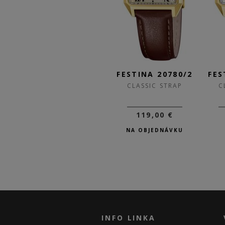
/1
FESTINA 20780/3
FESTINA 20780/2
FES
CLASSIC STRAP
CLASSIC STRAP
C
119,00 €
119,00 €
SKLADOM
NA OBJEDNÁVKU
INFO LINKA