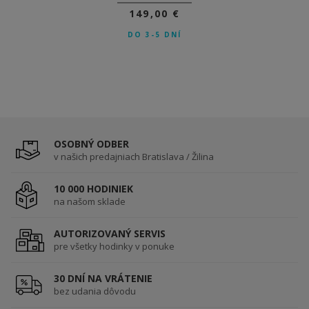
149,00 €
149,00 €
DO 3-5 DNÍ
DO 3-5 DNÍ
OSOBNÝ ODBER
v našich predajniach Bratislava / Žilina
10 000 HODINIEK
na našom sklade
AUTORIZOVANÝ SERVIS
pre všetky hodinky v ponuke
30 DNÍ NA VRÁTENIE
bez udania dôvodu