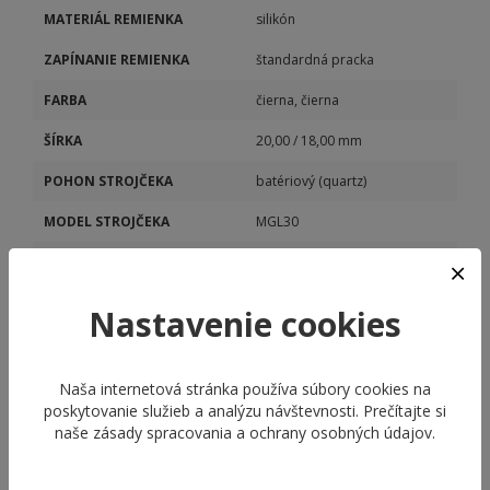
MATERIÁL REMIENKA
silikón
ZAPÍNANIE REMIENKA
štandardná pracka
FARBA
čierna, čierna
ŠÍRKA
20,00 / 18,00 mm
POHON STROJČEKA
batériový (quartz)
MODEL STROJČEKA
MGL30
KALIBER STROJČEKA
MGL30
Nastavenie cookies
Naša internetová stránka používa súbory cookies na
poskytovanie služieb a analýzu návštevnosti. Prečítajte si
naše
zásady spracovania a ochrany osobných údajov
.
ODPORÚČANÉ PRODUKTY