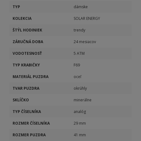
TYP
dámske
KOLEKCIA
SOLAR ENERGY
ŠTÝL HODINIEK
trendy
ZÁRUČNÁ DOBA
24 mesiacov
VODOTESNOSŤ
5 ATM
TYP KRABIČKY
F69
MATERIÁL PUZDRA
oceľ
TVAR PUZDRA
okrúhly
SKLÍČKO
minerálne
TYP ČÍSELNÍKA
analóg
ROZMER ČÍSELNÍKA
29 mm
ROZMER PUZDRA
41 mm