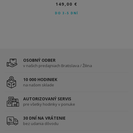
149,00 €
149,00 €
DO 3-5 DNÍ
DO 3-5 DNÍ
OSOBNÝ ODBER
v našich predajniach Bratislava / Žilina
10 000 HODINIEK
na našom sklade
AUTORIZOVANÝ SERVIS
pre všetky hodinky v ponuke
30 DNÍ NA VRÁTENIE
bez udania dôvodu