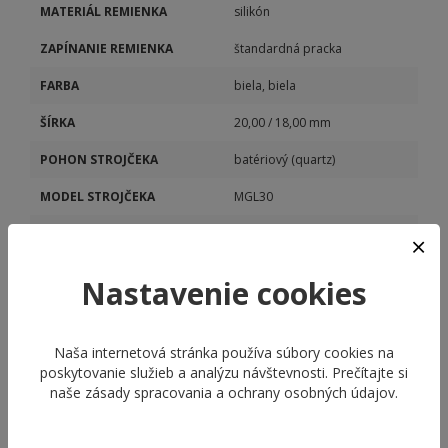
MATERIÁL REMIENKA
silikón
ZAPÍNANIE REMIENKA
štandardná pracka
FARBA
biela, biela
ŠÍRKA
20,00 / 18,00 mm
POHON STROJČEKA
batériový (quartz)
MODEL STROJČEKA
MGL30
KALIBER STROJČEKA
MGL30
Nastavenie cookies
Naša internetová stránka používa súbory cookies na
poskytovanie služieb a analýzu návštevnosti. Prečítajte si
naše
zásady spracovania a ochrany osobných údajov
.
ODPORÚČANÉ PRODUKTY