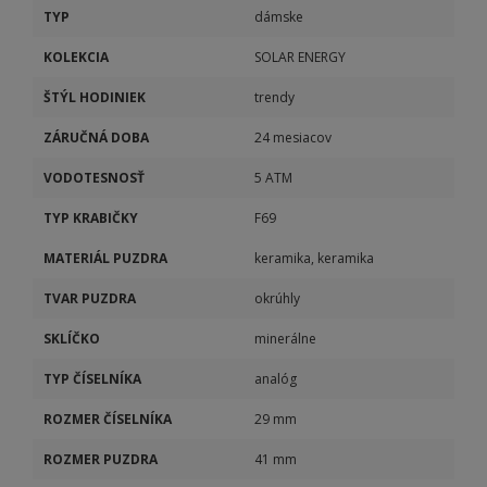
TYP
dámske
KOLEKCIA
SOLAR ENERGY
ŠTÝL HODINIEK
trendy
ZÁRUČNÁ DOBA
24 mesiacov
VODOTESNOSŤ
5 ATM
TYP KRABIČKY
F69
MATERIÁL PUZDRA
keramika, keramika
TVAR PUZDRA
okrúhly
SKLÍČKO
minerálne
TYP ČÍSELNÍKA
analóg
ROZMER ČÍSELNÍKA
29 mm
ROZMER PUZDRA
41 mm