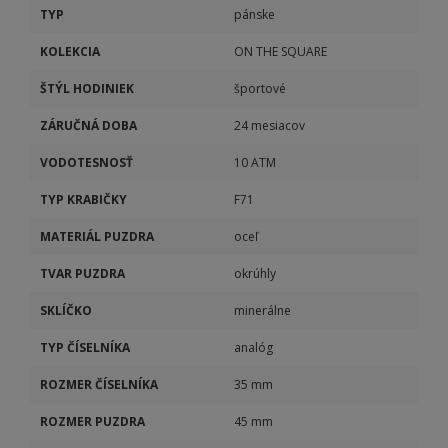
TYP
pánske
KOLEKCIA
ON THE SQUARE
ŠTÝL HODINIEK
športové
ZÁRUČNÁ DOBA
24 mesiacov
VODOTESNOSŤ
10 ATM
TYP KRABIČKY
F71
MATERIÁL PUZDRA
oceľ
TVAR PUZDRA
okrúhly
SKLÍČKO
minerálne
TYP ČÍSELNÍKA
analóg
ROZMER ČÍSELNÍKA
35 mm
ROZMER PUZDRA
45 mm