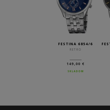
/3
FESTINA 6869/1
FESTINA 6854/6
FES
RETRO
RETRO
109,00 €
149,00 €
76,30 €
SKLADOM
DO 3-5 DNÍ