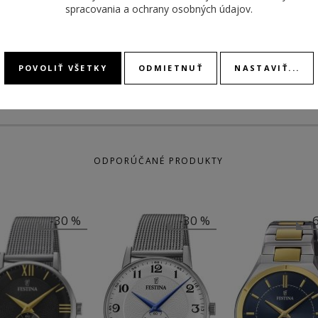
spracovania a ochrany osobných údajov
.
MATERIÁL
remienok kožený
REMIENKA
DÁTU
POVOLIŤ VŠETKY
ODMIETNUŤ
NASTAVIŤ...
ODPORÚČANÉ PRODUKTY
-30 %
-30 %
-