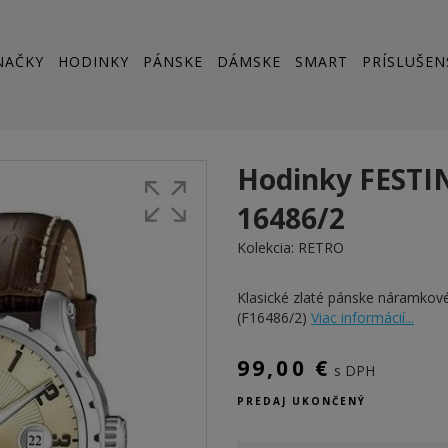
NAČKY
HODINKY
PÁNSKE
DÁMSKE
SMART
PRÍSLUŠEN
Hodinky FESTI
16486/2
Kolekcia:
RETRO
Klasické zlaté pánske náramko
(F16486/2)
Viac informácií...
99,00 €
s DPH
PREDAJ UKONČENÝ