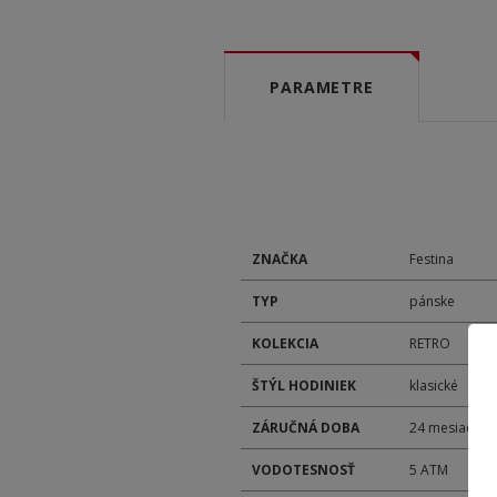
PARAMETRE
ZNAČKA
Festina
TYP
pánske
KOLEKCIA
RETRO
ŠTÝL HODINIEK
klasické
ZÁRUČNÁ DOBA
24 mesiacov
VODOTESNOSŤ
5 ATM