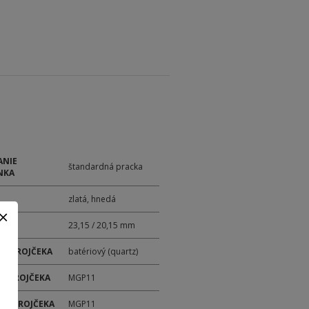
ANIE
štandardná pracka
NKA
zlatá, hnedá
23,15 / 20,15 mm
 STROJČEKA
batériový (quartz)
 STROJČEKA
MGP11
ER STROJČEKA
MGP11