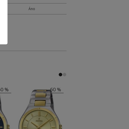
M
Áno
60 %
-60 %