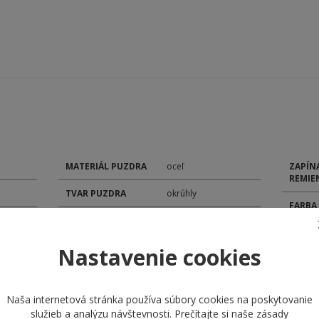
MATERIÁL PUZDRA
oceľ
ZAPÍN
REMIE
TVAR PUZDRA
okrúhly
FARBA
SKLÍČKO
minerálne
ŠÍRKA
TYP ČÍSELNÍKA
analóg
Nastavenie cookies
POHON
ROZMER ČÍSELNÍKA
35,60 / 35,60 mm
MODEL
Naša internetová stránka používa súbory cookies na poskytovanie
ROZMER PUZDRA
45 mm
služieb a analýzu návštevnosti. Prečítajte si naše
zásady
KALIB