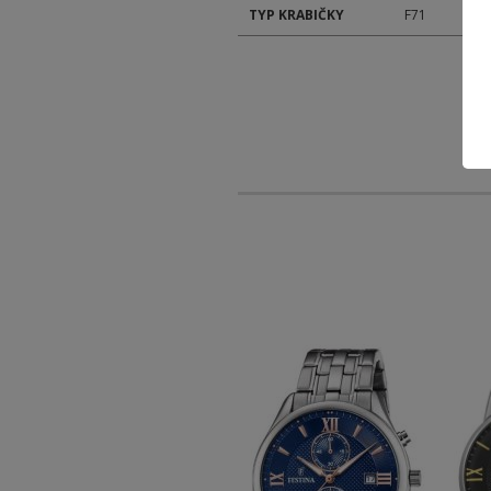
TYP KRABIČKY
F71
-30 %