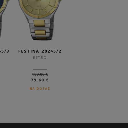
45/3
FESTINA 20245/2
FESTINA 16980/1
F
RETRO
RETRO
199,00 €
159,00 €
79,60 €
DO 3-5 DNÍ
NA DOTAZ