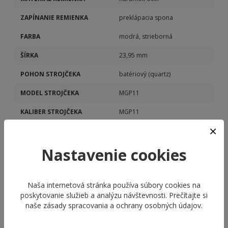
ZAPÍNANIE REMIENKA
preklápacia spona
FARBA
modrá, strieborná
ŠÍRKA
23,95 mm
POHON STROJČEKA
batériový (quartz)
MODEL STROJČEKA
MGP11
KALIBER STROJČEKA
MGP11
DÁTUM
Áno
Nastavenie cookies
Naša internetová stránka používa súbory cookies na
poskytovanie služieb a analýzu návštevnosti. Prečítajte si
naše
zásady spracovania a ochrany osobných údajov
.