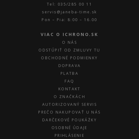
Tel: 035/285 00 11
servis@janeba-time.sk
Pon – Pia: 8:00 – 16.00
VIAC O ICHRONO.SK
O NÁS
ODSTÚPIŤ OD ZMLUVY TU
OBCHODNÉ PODMIENKY
DOPRAVA
PLATBA
FAQ
KONTAKT
O ZNAČKÁCH
AUTORIZOVANÝ SERVIS
PREČO NAKUPOVAŤ U NÁS
DARČEKOVÉ POUKÁŽKY
OSOBNÉ ÚDAJE
PRIHLÁSENIE