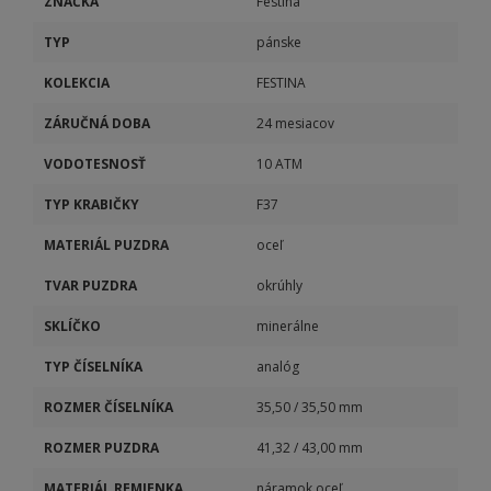
ZNAČKA
Festina
TYP
pánske
KOLEKCIA
FESTINA
ZÁRUČNÁ DOBA
24 mesiacov
VODOTESNOSŤ
10 ATM
TYP KRABIČKY
F37
MATERIÁL PUZDRA
oceľ
TVAR PUZDRA
okrúhly
SKLÍČKO
minerálne
TYP ČÍSELNÍKA
analóg
ROZMER ČÍSELNÍKA
35,50 / 35,50 mm
ROZMER PUZDRA
41,32 / 43,00 mm
MATERIÁL REMIENKA
náramok oceľ