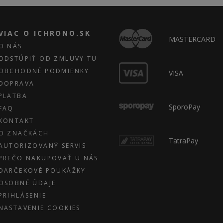
VIAC O ICHRONO.SK
MASTERCARD
O NÁS
ODSTÚPIŤ OD ZMLUVY TU
OBCHODNÉ PODMIENKY
VISA
DOPRAVA
PLATBA
SporoPay
FAQ
KONTAKT
O ZNAČKÁCH
TatraPay
AUTORIZOVANÝ SERVIS
PREČO NAKUPOVAŤ U NÁS
DARČEKOVÉ POUKÁŽKY
OSOBNÉ ÚDAJE
PRIHLÁSENIE
NASTAVENIE COOKIES