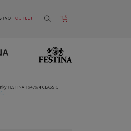
0
STVO
OUTLET
NA
inky FESTINA 16476/4 CLASSIC
...