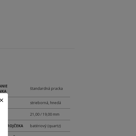
ANIE
štandardná pracka
NKA
strieborná, hnedá
21,00 / 19,00 mm
 STROJČEKA
batériový (quartz)