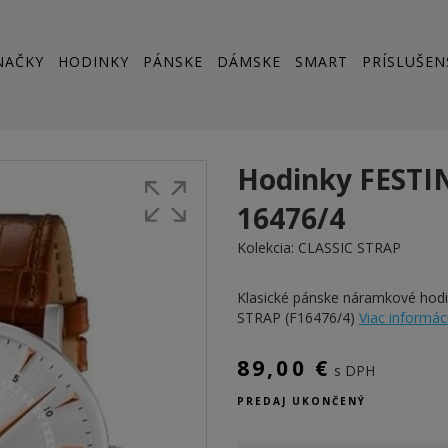
NAČKY
HODINKY
PÁNSKE
DÁMSKE
SMART
PRÍSLUŠEN
Hodinky FESTI
16476/4
Kolekcia:
CLASSIC STRAP
Klasické pánske náramkové hod
STRAP (F16476/4)
Viac informácií
89,00 €
s DPH
PREDAJ UKONČENÝ