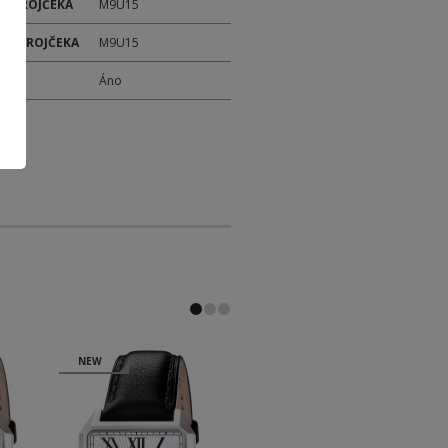
 STROJČEKA
M9U15
ER STROJČEKA
M9U15
M
Áno
NEW
NEW