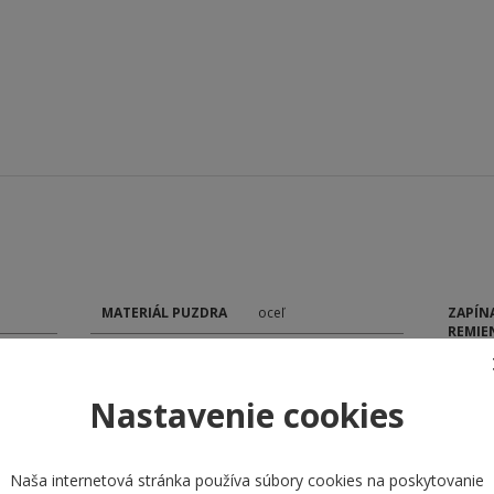
MATERIÁL PUZDRA
oceľ
ZAPÍN
REMIE
TVAR PUZDRA
okrúhly
FARBA
P
SKLÍČKO
minerálne
Nastavenie cookies
ŠÍRKA
TYP ČÍSELNÍKA
analóg
POHON
Naša internetová stránka používa súbory cookies na poskytovanie
ROZMER ČÍSELNÍKA
35 mm