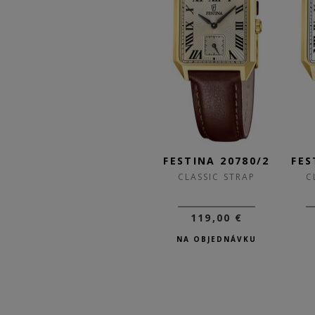
/1
FESTINA 20780/3
FESTINA 20780/2
FES
CLASSIC STRAP
CLASSIC STRAP
C
119,00 €
119,00 €
SKLADOM
NA OBJEDNÁVKU