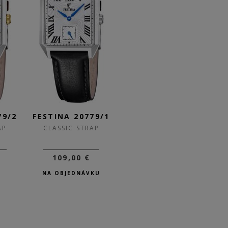
79/2
FESTINA 20779/1
FESTINA 20772/4
F
AP
CLASSIC STRAP
CLASSIC STRAP
109,00 €
119,00 €
NA OBJEDNÁVKU
SKLADOM