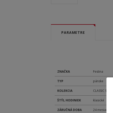
PARAMETRE
ZNAČKA
Festina
TYP
pánske
KOLEKCIA
CLASSIC STRA
ŠTÝL HODINIEK
klasické
ZÁRUČNÁ DOBA
24 mesiacov