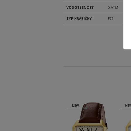
VODOTESNOSŤ
5 ATM
TYP KRABIČKY
F71
NEW
NEW
NE