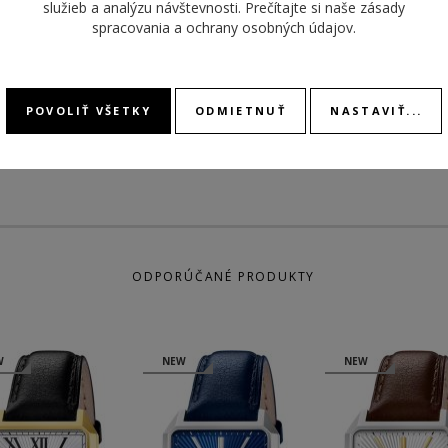
MODEL
služieb a analýzu návštevnosti. Prečítajte si naše
zásady
ROZMER PUZDRA
40 mm
spracovania a ochrany osobných údajov
.
KALIB
MATERIÁL
remienok kožený
REMIENKA
DÁTU
POVOLIŤ VŠETKY
ODMIETNUŤ
NASTAVIŤ...
ODPORÚČANÉ PRODUKTY
W
NEW
NEW