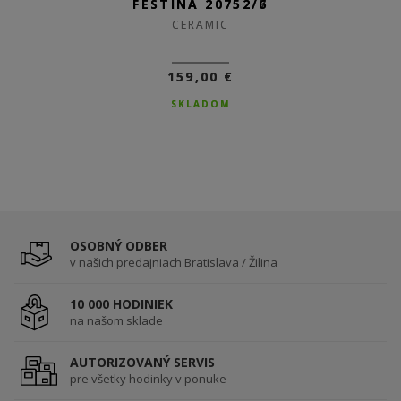
FESTINA 20752/7
FESTINA 20752/6
CERAMIC
CERAMIC
159,00 €
159,00 €
SKLADOM
SKLADOM
OSOBNÝ ODBER
v našich predajniach Bratislava / Žilina
10 000 HODINIEK
na našom sklade
AUTORIZOVANÝ SERVIS
pre všetky hodinky v ponuke