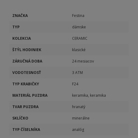
ZNAČKA
Festina
TYP
dámske
KOLEKCIA
CERAMIC
ŠTÝL HODINIEK
klasické
ZÁRUČNÁ DOBA
24 mesiacov
VODOTESNOSŤ
3 ATM
TYP KRABIČKY
F24
MATERIÁL PUZDRA
keramika, keramika
TVAR PUZDRA
hranatý
SKLÍČKO
minerálne
TYP ČÍSELNÍKA
analóg