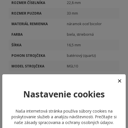
ROZMER ČÍSELNÍKA
22,8 mm
ROZMER PUZDRA
33 mm
MATERIÁL REMIENKA
náramok oceľ bicolor
FARBA
biela, strieborná
ŠÍRKA
16,5 mm
POHON STROJČEKA
batériový (quartz)
MODEL STROJČEKA
MGL10
KALIBER STROJČEKA
MGL10
DÁTUM
Áno
Nastavenie cookies
Naša internetová stránka používa súbory cookies na
poskytovanie služieb a analýzu návštevnosti. Prečítajte si
naše
zásady spracovania a ochrany osobných údajov
.