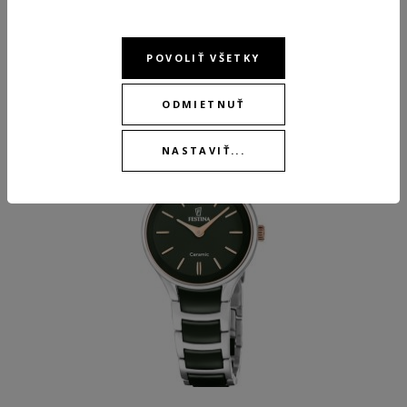
ODPORÚČANÉ PRODUKTY
POVOLIŤ VŠETKY
ODMIETNUŤ
NEW
NEW
NASTAVIŤ...