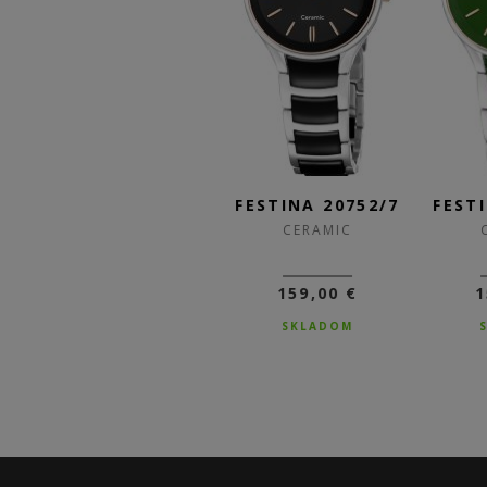
/8
FESTINA 20752/7
FESTINA 20752/6
FES
CERAMIC
CERAMIC
159,00 €
159,00 €
SKLADOM
SKLADOM