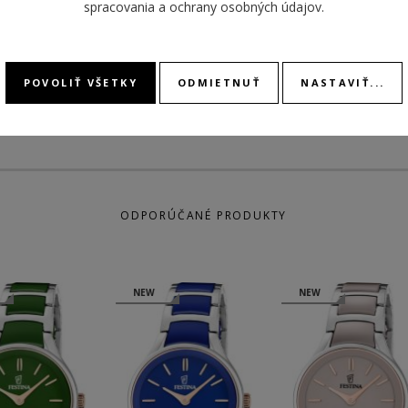
REMIENKA
DÁTU
spracovania a ochrany osobných údajov
.
DEŇ V
POVOLIŤ VŠETKY
ODMIETNUŤ
NASTAVIŤ...
ODPORÚČANÉ PRODUKTY
W
NEW
NEW