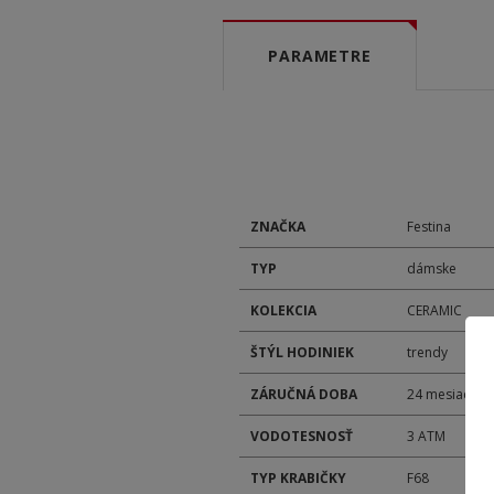
PARAMETRE
ZNAČKA
Festina
TYP
dámske
KOLEKCIA
CERAMIC
ŠTÝL HODINIEK
trendy
ZÁRUČNÁ DOBA
24 mesiacov
VODOTESNOSŤ
3 ATM
TYP KRABIČKY
F68