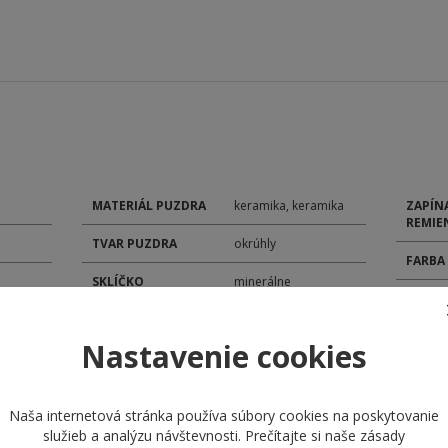
MATERIÁL PUZDRA
keramika, keramika
ZAPÍN
REMIE
TVAR PUZDRA
okrúhly
FARBA
SKLÍČKO
minerálne
ŠÍRKA
TYP ČÍSELNÍKA
analóg
POHON
Nastavenie cookies
ROZMER ČÍSELNÍKA
28,5 mm
MODEL
ROZMER PUZDRA
41 mm
KALIB
Naša internetová stránka používa súbory cookies na poskytovanie
MATERIÁL
služieb a analýzu návštevnosti. Prečítajte si naše
zásady
silikón