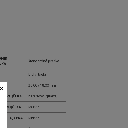
ANIE
štandardná pracka
NKA
biela, biela
20,00 / 18,00 mm
 STROJČEKA
batériový (quartz)
 STROJČEKA
M6P27
ER STROJČEKA
M6P27