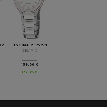
52/1
FESTINA 20751/7
FESTINA 20751/6
F
CERAMIC
CERAMIC
159,00 €
159,00 €
SKLADOM
SKLADOM