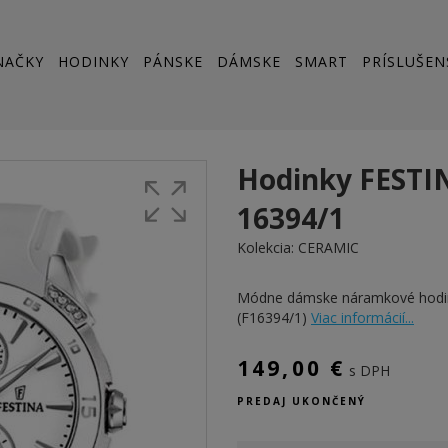
NAČKY
HODINKY
PÁNSKE
DÁMSKE
SMART
PRÍSLUŠEN
Hodinky FESTI
16394/1
Kolekcia:
CERAMIC
Módne dámske náramkové hodi
(F16394/1)
Viac informácií...
149,00 €
s DPH
PREDAJ UKONČENÝ