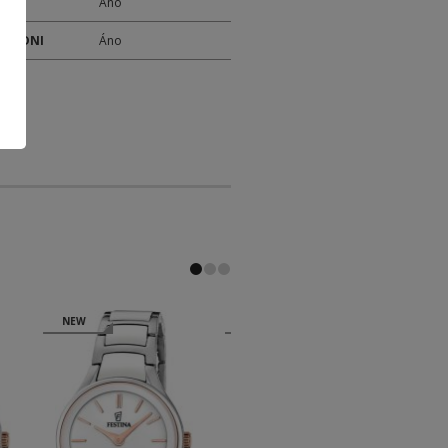
M
Áno
 TÝŽDNI
Áno
NEW
NEW