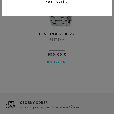
NASTAVIŤ...
FESTINA 7000/2
FESTINA
990,00 €
DO 3-5 DNÍ
OSOBNÝ ODBER
v našich predajniach Bratislava / Žilina