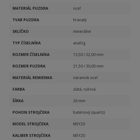
MATERIÁL PUZDRA
oceľ
TVAR PUZDRA
hranatý
SKLÍČKO
minerálne
TYP ČÍSELNÍKA
analóg
ROZMER ČÍSELNÍKA
13,50 / 22,00 mm
ROZMER PUZDRA
21,50 / 30,00 mm
MATERIÁL REMIENKA
náramok oceľ
FARBA
zlatá, ružová
ŠÍRKA
26 mm
POHON STROJČEKA
batériový (quartz)
MODEL STROJČEKA
M5Y20
KALIBER STROJČEKA
M5Y20