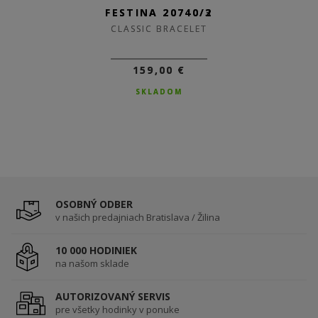
FESTINA 20740/3
FESTINA 20740/2
CLASSIC BRACELET
CLASSIC BRACELET
159,00 €
159,00 €
SKLADOM
SKLADOM
OSOBNÝ ODBER
v našich predajniach Bratislava / Žilina
10 000 HODINIEK
na našom sklade
AUTORIZOVANÝ SERVIS
pre všetky hodinky v ponuke