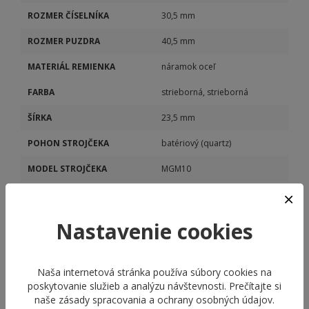
ROZMER ČÍSELNÍKA
30,5 mm
ROZMER PUZDRA
40,5 mm
MATERIÁL REMIENKA
náramok oceľ
FARBA
strieborná, strieborná
ŠÍRKA
23,5 mm
POHON STROJČEKA
batériový (quartz)
MODEL STROJČEKA
MGM10
KALIBER STROJČEKA
MGM10
DÁTUM
Áno
Nastavenie cookies
Naša internetová stránka používa súbory cookies na
poskytovanie služieb a analýzu návštevnosti. Prečítajte si
naše
zásady spracovania a ochrany osobných údajov
.