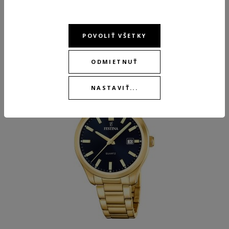
ODPORÚČANÉ PRODUKTY
POVOLIŤ VŠETKY
ODMIETNUŤ
NASTAVIŤ...