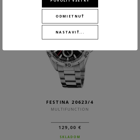
POVOLIŤ VŠETKY
ODMIETNUŤ
NASTAVIŤ...
FESTINA 20623/4
MULTIFUNCTION
129,00 €
SKLADOM