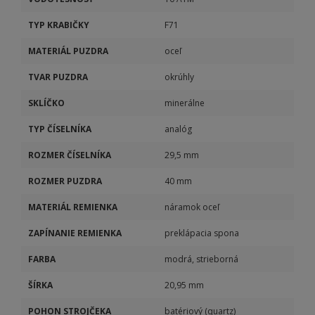
TYP KRABIČKY
F71
MATERIÁL PUZDRA
oceľ
TVAR PUZDRA
okrúhly
SKLÍČKO
minerálne
TYP ČÍSELNÍKA
analóg
ROZMER ČÍSELNÍKA
29,5 mm
ROZMER PUZDRA
40 mm
MATERIÁL REMIENKA
náramok oceľ
ZAPÍNANIE REMIENKA
preklápacia spona
FARBA
modrá, strieborná
ŠÍRKA
20,95 mm
POHON STROJČEKA
batériový (quartz)