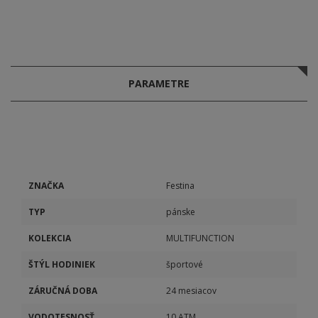
PARAMETRE
ZNAČKA
Festina
TYP
pánske
KOLEKCIA
MULTIFUNCTION
ŠTÝL HODINIEK
športové
ZÁRUČNÁ DOBA
24 mesiacov
VODOTESNOSŤ
10 ATM