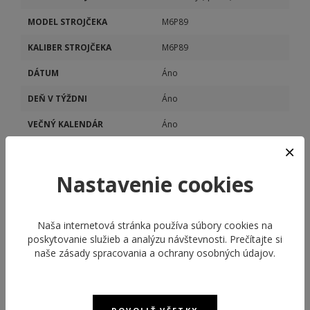
MODEL STROJČEKA
M6P89
KALIBER STROJČEKA
M6P89
DÁTUM
Áno
DEŇ V TÝŽDNI
Áno
VEČNÝ KALENDÁR
Áno
Nastavenie cookies
Naša internetová stránka používa súbory cookies na
poskytovanie služieb a analýzu návštevnosti. Prečítajte si
naše
zásady spracovania a ochrany osobných údajov
.
ODPORÚČANÉ PRODUKTY