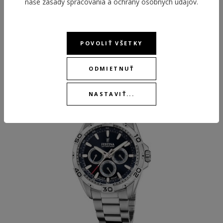
naše
zásady spracovania a ochrany osobných údajov
.
POVOLIŤ VŠETKY
ODPORÚČANÉ PRODUKTY
ODMIETNUŤ
BEST
NASTAVIŤ...