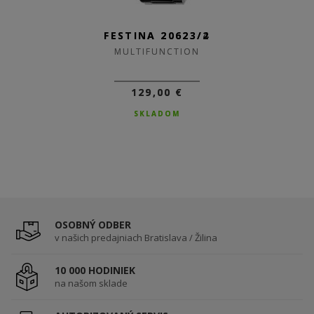
FESTINA 20623/4
FESTINA 20623/2
MULTIFUNCTION
MULTIFUNCTION
129,00 €
129,00 €
SKLADOM
SKLADOM
OSOBNÝ ODBER
v našich predajniach Bratislava / Žilina
10 000 HODINIEK
na našom sklade