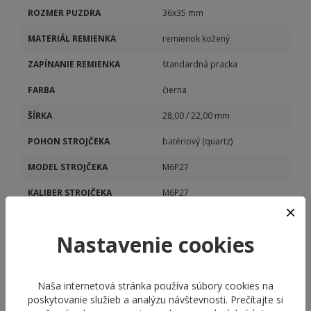
ROZMER PUZDRA
36x35 mm
MATERIÁL REMIENKA
remienok kožený
ZAPÍNANIE REMIENKA
štandardná pracka
FARBA
čierna
ŠÍRKA
28,00 / 22,00 mm
POHON STROJČEKA
batériový (quartz)
MODEL STROJČEKA
M6P27
KALIBER STROJČEKA
M6P27
DÁTUM
Áno
Nastavenie cookies
DEŇ V TÝŽDNI
Áno
Naša internetová stránka používa súbory cookies na
poskytovanie služieb a analýzu návštevnosti. Prečítajte si