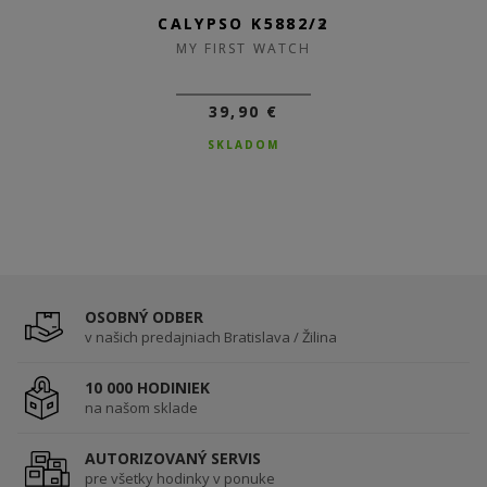
CALYPSO K5882/3
CALYPSO K5882/2
MY FIRST WATCH
MY FIRST WATCH
39,90 €
39,90 €
SKLADOM
SKLADOM
OSOBNÝ ODBER
v našich predajniach Bratislava / Žilina
10 000 HODINIEK
na našom sklade
AUTORIZOVANÝ SERVIS
pre všetky hodinky v ponuke