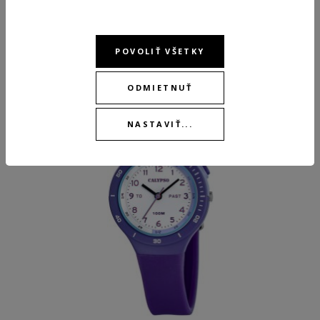
ODPORÚČANÉ PRODUKTY
POVOLIŤ VŠETKY
ODMIETNUŤ
NEW
NEW
NASTAVIŤ...