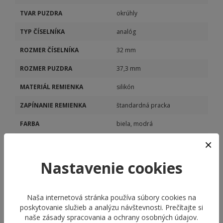
TVAR PUZDRA
okrúhly
TYP ČÍSELNÍKA
analóg
ROZMER ČÍSELNÍKA
32 mm
ROZMER PUZDRA
37,3 mm
MATERIÁL REMIENKA
silikón
ZAPÍNANIE REMIENKA
štandardná pracka
FARBA
biela, modrá
ŠÍRKA
14 mm
POHON STROJČEKA
batériový (quartz)
Nastavenie cookies
Naša internetová stránka používa súbory cookies na
poskytovanie služieb a analýzu návštevnosti. Prečítajte si
naše
zásady spracovania a ochrany osobných údajov
.