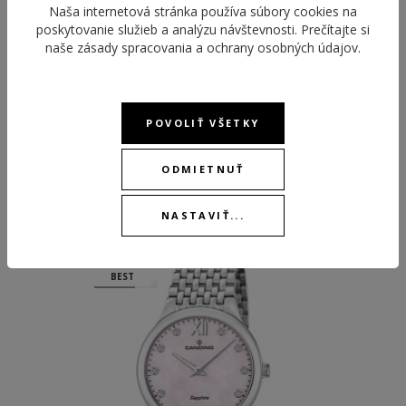
KALIBER STROJČEKA
Ronda 1062
Naša internetová stránka používa súbory cookies na
poskytovanie služieb a analýzu návštevnosti. Prečítajte si
naše
zásady spracovania a ochrany osobných údajov
.
POVOLIŤ VŠETKY
ODMIETNUŤ
ODPORÚČANÉ PRODUKTY
NASTAVIŤ...
NEW
NEW
BEST