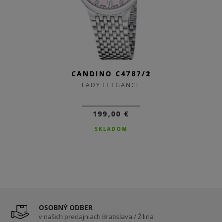
CANDINO C4787/2
CANDINO C4787/1
LADY ELEGANCE
LADY ELEGANCE
199,00 €
199,00 €
SKLADOM
SKLADOM
OSOBNÝ ODBER
v našich predajniach Bratislava / Žilina