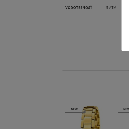
VODOTESNOSŤ
5 ATM
NEW
NEW
NE