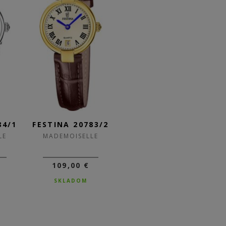
84/1
FESTINA 20783/2
FESTINA 20783/1
F
LE
MADEMOISELLE
MADEMOISELLE
109,00 €
109,00 €
SKLADOM
SKLADOM