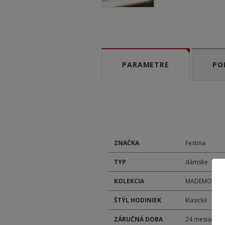
PARAMETRE
PO
ZNAČKA
Festina
TYP
dámske
KOLEKCIA
MADEMOISELL
ŠTÝL HODINIEK
klasické
ZÁRUČNÁ DOBA
24 mesiacov