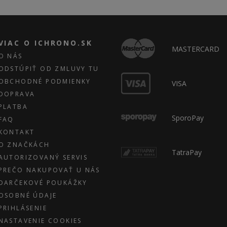
VIAC O ICHRONO.SK
MASTERCARD
O NÁS
ODSTÚPIŤ OD ZMLUVY TU
OBCHODNÉ PODMIENKY
VISA
DOPRAVA
PLATBA
SporoPay
FAQ
KONTAKT
O ZNAČKÁCH
TatraPay
AUTORIZOVANÝ SERVIS
PREČO NAKUPOVAŤ U NÁS
DARČEKOVÉ POUKÁŽKY
OSOBNÉ ÚDAJE
PRIHLÁSENIE
NASTAVENIE COOKIES