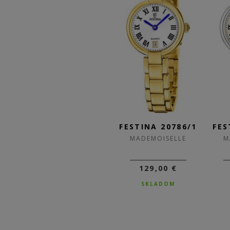
/4
FESTINA 20786/2
FESTINA 20786/1
FES
MADEMOISELLE
MADEMOISELLE
M
129,00 €
129,00 €
U
SKLADOM
SKLADOM