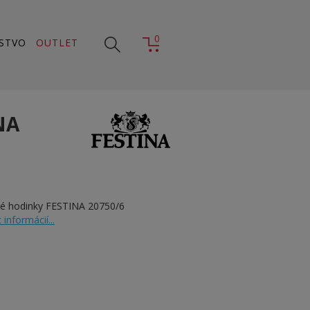
0
STVO
OUTLET
NA
vé hodinky FESTINA 20750/6
 informácií...