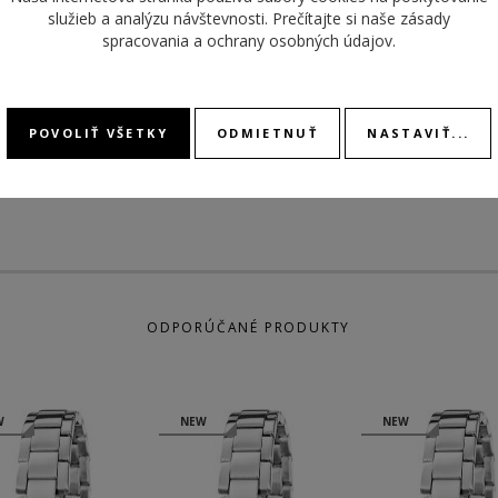
služieb a analýzu návštevnosti. Prečítajte si naše
zásady
POHON
ROZMER PUZDRA
23 mm
spracovania a ochrany osobných údajov
.
MODEL
KALIB
POVOLIŤ VŠETKY
ODMIETNUŤ
NASTAVIŤ...
ODPORÚČANÉ PRODUKTY
W
NEW
NEW