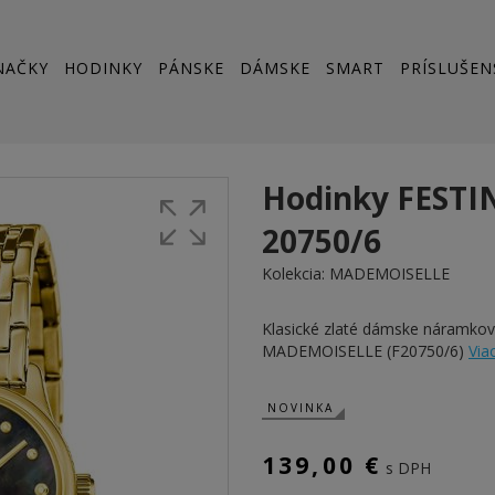
NAČKY
HODINKY
PÁNSKE
DÁMSKE
SMART
PRÍSLUŠEN
Hodinky FESTI
20750/6
Kolekcia:
MADEMOISELLE
Klasické zlaté dámske náramko
MADEMOISELLE (F20750/6)
Viac
NOVINKA
139,00 €
s DPH