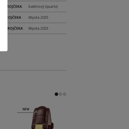
 STROJČEKA
batériový (quartz)
 STROJČEKA
Miyota 2025
ER STROJČEKA
Miyota 2025
NEW
NEW