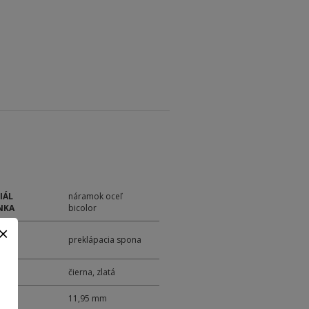
IÁL
náramok oceľ
NKA
bicolor
ANIE
preklápacia spona
NKA
čierna, zlatá
11,95 mm