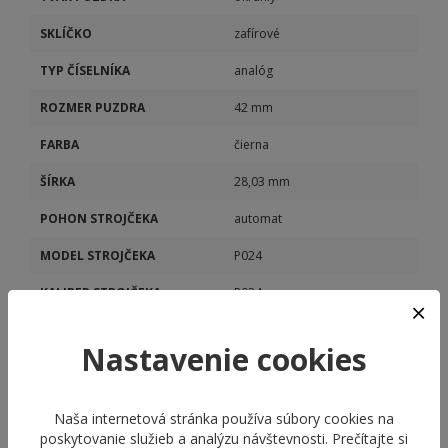
SKLÍČKO
zafírové
TYP ČÍSELNÍKA
analóg
ROZMER PUZDRA
42 mm
FARBA
čierna
ŠÍRKA
28,03 mm
POHON STROJČEKA
automat
MODEL STROJČEKA
P024
KALIBER STROJČEKA
P024
PRIEHĽADNÉ VIEČKO
Áno
Nastavenie cookies
REZERVA CHODU
Nie
Naša internetová stránka používa súbory cookies na
poskytovanie služieb a analýzu návštevnosti. Prečítajte si