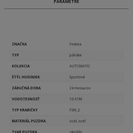
PARAMETRE
ZNAČKA
Festina
TYP
pánske
KOLEKCIA
AUTOMATIC
ŠTÝL HODINIEK
športové
ZÁRUČNÁ DOBA
24 mesiacov
VODOTESNOSŤ
10 ATM
TYP KRABIČKY
FSW_2
MATERIÁL PUZDRA
oceľ, oceľ
TVAR PUZDRA
okrúhly