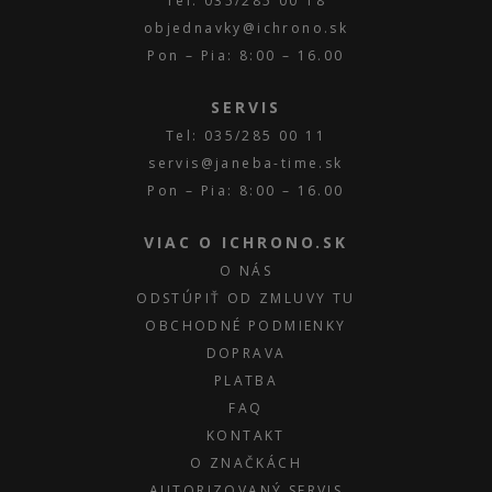
Tel: 035/285 00 18
objednavky@ichrono.sk
Pon – Pia: 8:00 – 16.00
SERVIS
Tel: 035/285 00 11
servis@janeba-time.sk
Pon – Pia: 8:00 – 16.00
VIAC O ICHRONO.SK
O NÁS
ODSTÚPIŤ OD ZMLUVY TU
OBCHODNÉ PODMIENKY
DOPRAVA
PLATBA
FAQ
KONTAKT
O ZNAČKÁCH
AUTORIZOVANÝ SERVIS