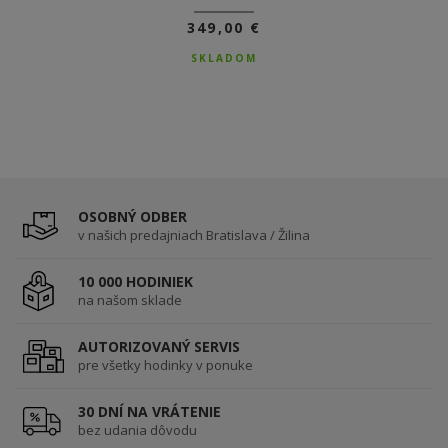
349,00 €
299,00 €
DO 3-5 DNÍ
SKLADOM
OSOBNÝ ODBER
v našich predajniach Bratislava / Žilina
10 000 HODINIEK
na našom sklade
AUTORIZOVANÝ SERVIS
pre všetky hodinky v ponuke
30 DNÍ NA VRÁTENIE
bez udania dôvodu