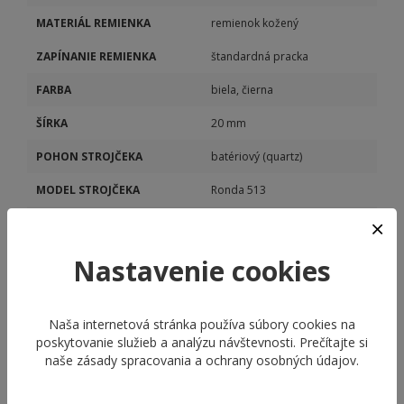
MATERIÁL REMIENKA
remienok kožený
ZAPÍNANIE REMIENKA
štandardná pracka
FARBA
biela, čierna
ŠÍRKA
20 mm
POHON STROJČEKA
batériový (quartz)
MODEL STROJČEKA
Ronda 513
KALIBER STROJČEKA
Ronda 513
Nastavenie cookies
Naša internetová stránka používa súbory cookies na
poskytovanie služieb a analýzu návštevnosti. Prečítajte si
naše
zásady spracovania a ochrany osobných údajov
.
ODPORÚČANÉ PRODUKTY