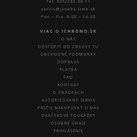
Tel: 035/285 00 11
servis@janeba-time.sk
Pon – Pia: 8:00 – 16.00
VIAC O ICHRONO.SK
O NÁS
ODSTÚPIŤ OD ZMLUVY TU
OBCHODNÉ PODMIENKY
DOPRAVA
PLATBA
FAQ
KONTAKT
O ZNAČKÁCH
AUTORIZOVANÝ SERVIS
PREČO NAKUPOVAŤ U NÁS
DARČEKOVÉ POUKÁŽKY
OSOBNÉ ÚDAJE
PRIHLÁSENIE