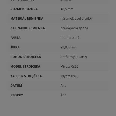
ROZMER PUZDRA
45,5 mm
MATERIÁL REMIENKA
náramok oceľ bicolor
ZAPÍNANIE REMIENKA
preklápacia spona
FARBA
modrá, zlatá
ŠÍRKA
21,95 mm
POHON STROJČEKA
batériový (quartz)
MODEL STROJČEKA
Miyota 0s20
KALIBER STROJČEKA
Miyota 0s20
DÁTUM
Áno
STOPKY
Áno