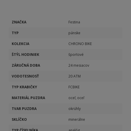
ZNAČKA
Festina
TYP
pánske
KOLEKCIA
CHRONO BIKE
ŠTÝL HODINIEK
športové
ZÁRUČNÁ DOBA
24 mesiacov
VODOTESNOSŤ
20 ATM
TYP KRABIČKY
FCBIKE
MATERIÁL PUZDRA
oceľ, oceľ
TVAR PUZDRA
okrúhly
SKLÍČKO
minerálne
TYP ČÍSELNÍKA
analóg