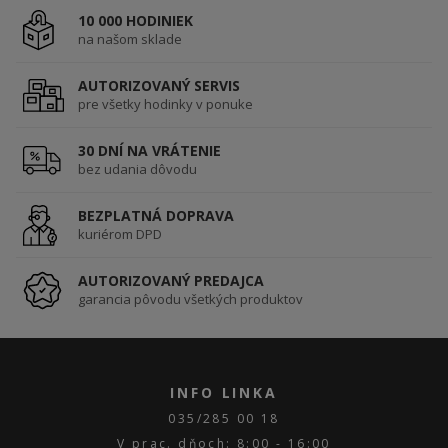
10 000 HODINIEK
na našom sklade
AUTORIZOVANÝ SERVIS
pre všetky hodinky v ponuke
30 DNÍ NA VRÁTENIE
bez udania dôvodu
BEZPLATNÁ DOPRAVA
kuriérom DPD
AUTORIZOVANÝ PREDAJCA
garancia pôvodu všetkých produktov
INFO LINKA
035/285 00 18
V prac. dňoch: 8:00 - 16:00