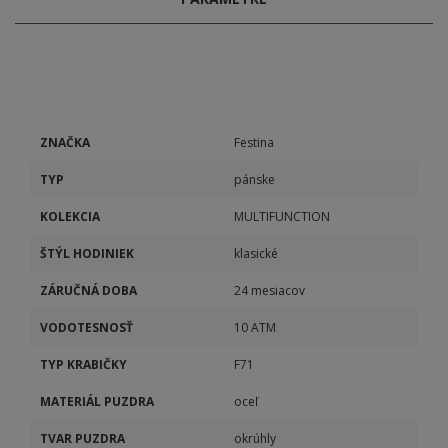
ZNAČKA
Festina
TYP
pánske
KOLEKCIA
MULTIFUNCTION
ŠTÝL HODINIEK
klasické
ZÁRUČNÁ DOBA
24 mesiacov
VODOTESNOSŤ
10 ATM
TYP KRABIČKY
F71
MATERIÁL PUZDRA
oceľ
TVAR PUZDRA
okrúhly