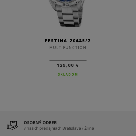
FESTINA 20623/2
FESTINA 20445/7
MULTIFUNCTION
MULTIFUNCTION
129,00 €
129,00 €
SKLADOM
SKLADOM
OSOBNÝ ODBER
v našich predajniach Bratislava / Žilina