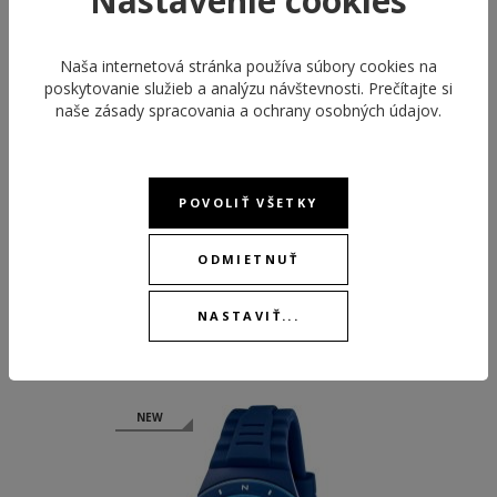
Nastavenie cookies
DEŇ V TÝŽDNI
Áno
Naša internetová stránka používa súbory cookies na
STOPKY
Áno
poskytovanie služieb a analýzu návštevnosti. Prečítajte si
BUDÍK
Áno
naše
zásady spracovania a ochrany osobných údajov
.
POVOLIŤ VŠETKY
ODMIETNUŤ
NASTAVIŤ...
ODPORÚČANÉ PRODUKTY
NEW
NEW