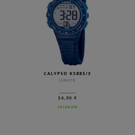
CALYPSO K5885/3
CALYPSO K5885/2
JUNIOR
JUNIOR
34,90 €
34,90 €
SKLADOM
SKLADOM