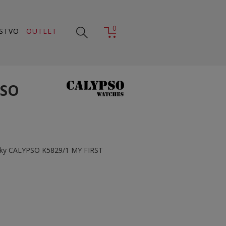
0
STVO
OUTLET
PSO
nky CALYPSO K5829/1 MY FIRST