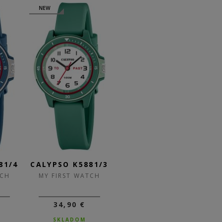
NEW
NEW
81/4
CALYPSO K5881/3
CALYPSO K5881/2
CA
TCH
MY FIRST WATCH
MY FIRST WATCH
34,90 €
34,90 €
SKLADOM
SKLADOM