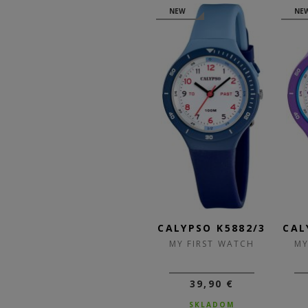
NEW
NEW
NE
5/5
CALYPSO K5882/4
CALYPSO K5882/3
CAL
H
MY FIRST WATCH
MY FIRST WATCH
MY
39,90 €
39,90 €
SKLADOM
SKLADOM