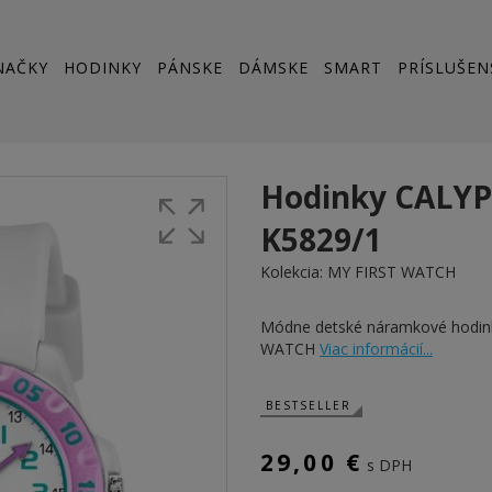
NAČKY
HODINKY
PÁNSKE
DÁMSKE
SMART
PRÍSLUŠEN
Hodinky CALY
K5829/1
Kolekcia:
MY FIRST WATCH
Módne detské náramkové hodi
WATCH
Viac informácií...
BESTSELLER
29,00 €
s DPH