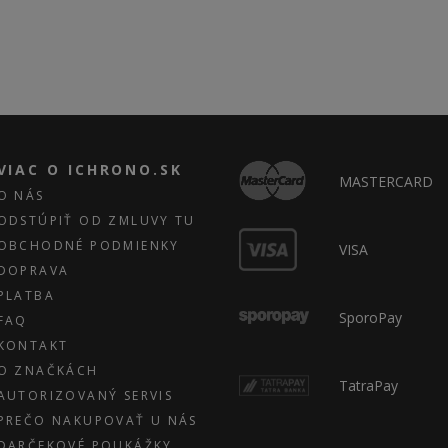
VIAC O ICHRONO.SK
MASTERCARD
O NÁS
ODSTÚPIŤ OD ZMLUVY TU
OBCHODNÉ PODMIENKY
VISA
DOPRAVA
PLATBA
SporoPay
FAQ
KONTAKT
O ZNAČKÁCH
TatraPay
AUTORIZOVANÝ SERVIS
PREČO NAKUPOVAŤ U NÁS
DARČEKOVÉ POUKÁŽKY