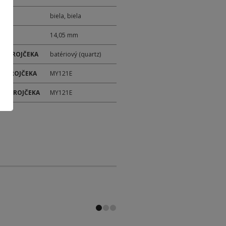
biela, biela
14,05 mm
 STROJČEKA
batériový (quartz)
 STROJČEKA
MY121E
ER STROJČEKA
MY121E