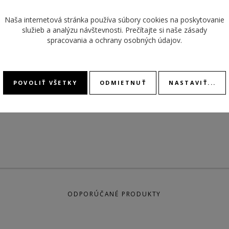
FARBA
SKLÍČKO
tvrdené plexi
Naša internetová stránka používa súbory cookies na poskytovanie
služieb a analýzu návštevnosti. Prečítajte si naše
zásady
ŠÍRKA
TYP ČÍSELNÍKA
analóg
spracovania a ochrany osobných údajov
.
POHON
ROZMER PUZDRA
31,9 mm
MODEL
POVOLIŤ VŠETKY
ODMIETNUŤ
NASTAVIŤ...
KALIB
ODPORÚČANÉ PRODUKTY