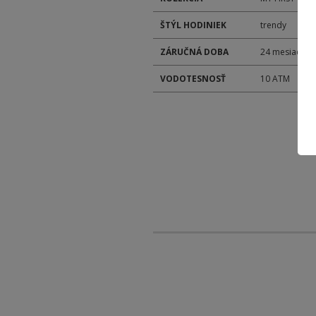
ŠTÝL HODINIEK
trendy
ZÁRUČNÁ DOBA
24 mesiacov
VODOTESNOSŤ
10 ATM