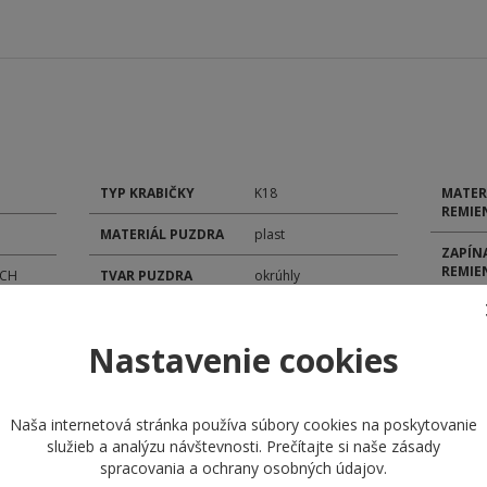
TYP KRABIČKY
K18
MATER
REMIE
MATERIÁL PUZDRA
plast
ZAPÍN
REMIE
TCH
TVAR PUZDRA
okrúhly
FARBA
SKLÍČKO
tvrdené plexi
Nastavenie cookies
ŠÍRKA
TYP ČÍSELNÍKA
analóg
POHON
ROZMER PUZDRA
31,9 mm
Naša internetová stránka používa súbory cookies na poskytovanie
MODEL
služieb a analýzu návštevnosti. Prečítajte si naše
zásady
spracovania a ochrany osobných údajov
.
KALIB