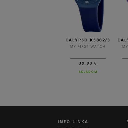
5/5
CALYPSO K5882/4
CALYPSO K5882/3
CAL
H
MY FIRST WATCH
MY FIRST WATCH
MY
39,90 €
39,90 €
SKLADOM
SKLADOM
INFO LINKA