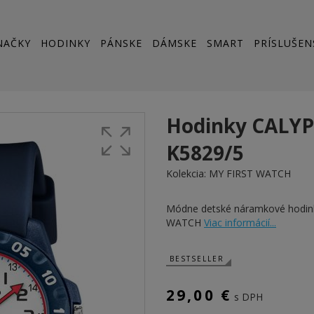
NAČKY
HODINKY
PÁNSKE
DÁMSKE
SMART
PRÍSLUŠEN
Hodinky CALY
K5829/5
Kolekcia:
MY FIRST WATCH
Módne detské náramkové hodi
WATCH
Viac informácií...
BESTSELLER
29,00 €
s DPH