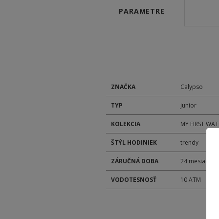
PARAMETRE
ZNAČKA
Calypso
TYP
junior
KOLEKCIA
MY FIRST WA
ŠTÝL HODINIEK
trendy
ZÁRUČNÁ DOBA
24 mesiacov
VODOTESNOSŤ
10 ATM