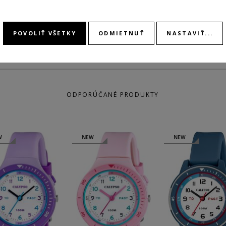
POVOLIŤ VŠETKY
ODMIETNUŤ
NASTAVIŤ...
ODPORÚČANÉ PRODUKTY
W
NEW
NEW