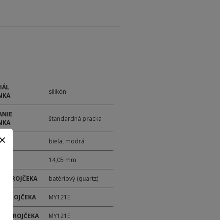
IÁL
silikón
NKA
ANIE
štandardná pracka
NKA
biela, modrá
14,05 mm
 STROJČEKA
batériový (quartz)
 STROJČEKA
MY121E
ER STROJČEKA
MY121E