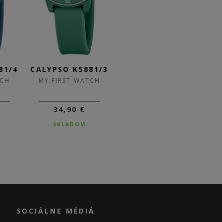
81/4
CALYPSO K5881/3
CALYPSO K5881/2
CA
TCH
MY FIRST WATCH
MY FIRST WATCH
34,90 €
34,90 €
SKLADOM
SKLADOM
SOCIÁLNE MÉDIÁ