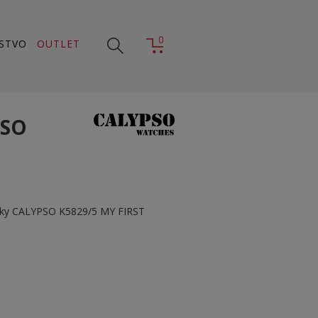
0
STVO
OUTLET
PSO
nky CALYPSO K5829/5 MY FIRST